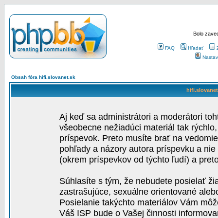
Bolo zaved
FAQ
Hľadať
Nastav
Obsah fóra hifi.slovanet.sk
hifi.slovane
Aj keď sa administrátori a moderátori toh
všeobecne nežiadúci materiál tak rýchlo
príspevok. Preto musíte brať na vedomie,
pohľady a názory autora príspevku a nie
(okrem príspevkov od týchto ľudí) a pre
Súhlasíte s tým, že nebudete posielať ži
zastrašujúce, sexuálne orientované aleb
Posielanie takýchto materiálov Vám môže 
Váš ISP bude o Vašej činnosti informova