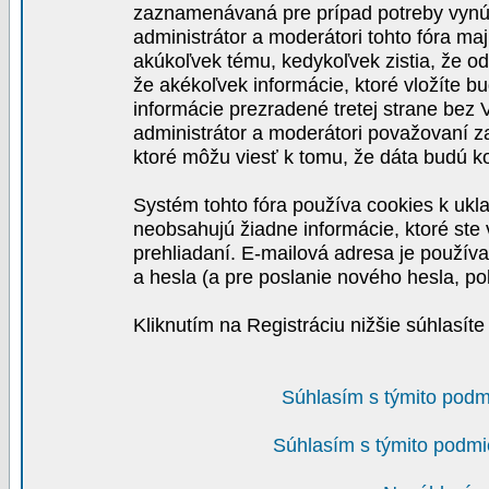
zaznamenávaná pre prípad potreby vynút
administrátor a moderátori tohto fóra maj
akúkoľvek tému, kedykoľvek zistia, že o
že akékoľvek informácie, ktoré vložíte b
informácie prezradené tretej strane be
administrátor a moderátori považovaní 
ktoré môžu viesť k tomu, že dáta budú 
Systém tohto fóra používa cookies k ukla
neobsahujú žiadne informácie, ktoré ste v
prehliadaní. E-mailová adresa je používa
a hesla (a pre poslanie nového hesla, po
Kliknutím na Registráciu nižšie súhlasít
Súhlasím s týmito podm
Súhlasím s týmito podmi