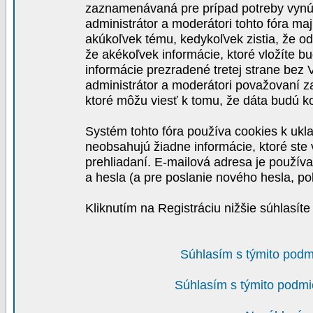
zaznamenávaná pre prípad potreby vynút
administrátor a moderátori tohto fóra maj
akúkoľvek tému, kedykoľvek zistia, že o
že akékoľvek informácie, ktoré vložíte b
informácie prezradené tretej strane be
administrátor a moderátori považovaní 
ktoré môžu viesť k tomu, že dáta budú 
Systém tohto fóra používa cookies k ukla
neobsahujú žiadne informácie, ktoré ste v
prehliadaní. E-mailová adresa je používa
a hesla (a pre poslanie nového hesla, po
Kliknutím na Registráciu nižšie súhlasít
Súhlasím s týmito podm
Súhlasím s týmito podmi