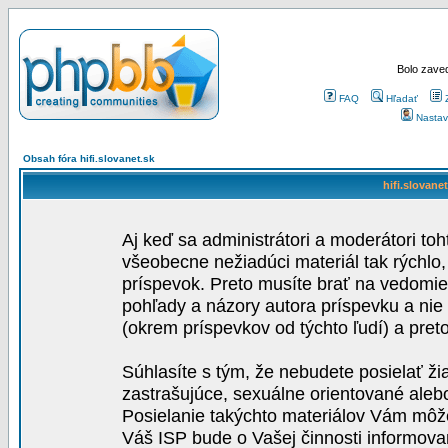
Bolo zaved
FAQ
Hľadať
Nastav
Obsah fóra hifi.slovanet.sk
hifi.slovane
Aj keď sa administrátori a moderátori toh
všeobecne nežiadúci materiál tak rýchlo
príspevok. Preto musíte brať na vedomie,
pohľady a názory autora príspevku a nie
(okrem príspevkov od týchto ľudí) a pre
Súhlasíte s tým, že nebudete posielať ži
zastrašujúce, sexuálne orientované aleb
Posielanie takýchto materiálov Vám môže 
Váš ISP bude o Vašej činnosti informova