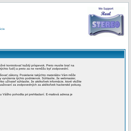
ácia
možné kontrolovať každý príspevok. Preto musíte brať na
 týchto ľudí) a preto za ne nemôžu byť zodpovední.
rušovať zákony. Posielanie takýchto materiálov Vám môže
by vynútenia týchto podmienok. Súhlasíte, že webmaster,
ko užívateľ súhlasíte, že akékoľvek informácie, ktoré vložíte
považovaní za zodpovedných za akékoľvek hackerské pokusy,
iu Vášho pohodlia pri prehliadaní. E-mailová adresa je