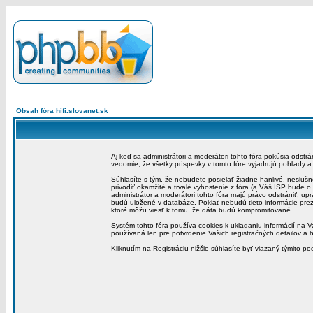
Obsah fóra hifi.slovanet.sk
Aj keď sa administrátori a moderátori tohto fóra pokúsia odstr
vedomie, že všetky príspevky v tomto fóre vyjadrujú pohľady 
Súhlasíte s tým, že nebudete posielať žiadne hanlivé, neslušn
privodiť okamžité a trvalé vyhostenie z fóra (a Váš ISP bude 
administrátor a moderátori tohto fóra majú právo odstrániť, up
budú uložené v databáze. Pokiať nebudú tieto informácie pre
ktoré môžu viesť k tomu, že dáta budú kompromitované.
Systém tohto fóra používa cookies k ukladaniu informácií na Va
používaná len pre potvrdenie Vašich registračných detailov a h
Kliknutím na Registráciu nižšie súhlasíte byť viazaný týmito p