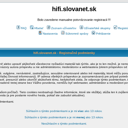
hifi.slovanet.sk
Bolo zavedene manualne potvrdzovanie registracii !!!
FAQ
Hľadať
Zoznam užívateľov
Užívateľské skupiny
Registr
Nastavenia
Súkromné správy
Prihlásenie
hifi.slovanet.sk - Registračné podmienky
ániť alebo upraviť akýkoľvek všeobecne nežiadúci materiál tak rýchlo, ako je to len možné, je ne
a názory autora príspevku a nie administrátorov, moderátorov a webmastera (okrem príspevkov od
é, vulgárne, nenávistné, zastrašujúce, sexuálne orientované alebo iné materiály, ktoré môžu po
o Vašej činnosti informovaný). IP adresa všetkých príspevkov je zaznamenávaná pre prípad potre
raviť, presunúť alebo ukončiť akúkoľvek tému, kedykoľvek zistia, že odporuje týmto podmienkam. A
zradené tretej strane bez Vášho povolenia, nemôžu byť webmaster, administrátor a moderátori 
šom počítači. Tieto cookies neobsahujú žiadne informácie, ktoré ste vložil(a), slúžia len k zvýšen
esla (a pre poslanie nového hesla, pokiaľ ste zabudol aktuálne).
odmienkami.
Súhlasím s týmito podmienkami a je mi
viac
ako 13 rokov.
Súhlasím s týmito podmienkami a je mi
menej
ako 13 rokov.
Nesúhlasím s týmito podmienkami.