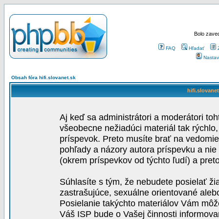
Bolo zaved
FAQ
Hľadať
Nastav
Obsah fóra hifi.slovanet.sk
hifi.slovane
Aj keď sa administrátori a moderátori toh
všeobecne nežiadúci materiál tak rýchlo
príspevok. Preto musíte brať na vedomie,
pohľady a názory autora príspevku a nie
(okrem príspevkov od týchto ľudí) a pre
Súhlasíte s tým, že nebudete posielať ži
zastrašujúce, sexuálne orientované aleb
Posielanie takýchto materiálov Vám môže 
Váš ISP bude o Vašej činnosti informova