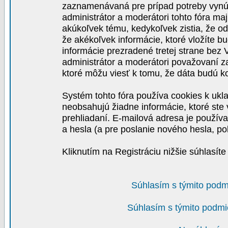
zaznamenávaná pre prípad potreby vynút
administrátor a moderátori tohto fóra maj
akúkoľvek tému, kedykoľvek zistia, že o
že akékoľvek informácie, ktoré vložíte b
informácie prezradené tretej strane be
administrátor a moderátori považovaní 
ktoré môžu viesť k tomu, že dáta budú 
Systém tohto fóra používa cookies k ukla
neobsahujú žiadne informácie, ktoré ste v
prehliadaní. E-mailová adresa je používa
a hesla (a pre poslanie nového hesla, po
Kliknutím na Registráciu nižšie súhlasít
Súhlasím s týmito podm
Súhlasím s týmito podmi