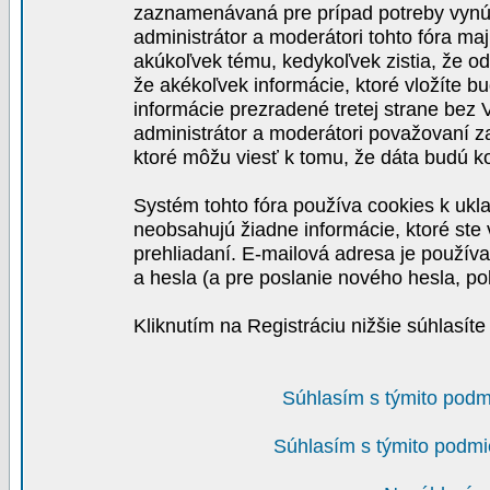
zaznamenávaná pre prípad potreby vynút
administrátor a moderátori tohto fóra maj
akúkoľvek tému, kedykoľvek zistia, že o
že akékoľvek informácie, ktoré vložíte b
informácie prezradené tretej strane be
administrátor a moderátori považovaní 
ktoré môžu viesť k tomu, že dáta budú 
Systém tohto fóra používa cookies k ukla
neobsahujú žiadne informácie, ktoré ste v
prehliadaní. E-mailová adresa je používa
a hesla (a pre poslanie nového hesla, po
Kliknutím na Registráciu nižšie súhlasít
Súhlasím s týmito podm
Súhlasím s týmito podmi