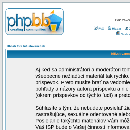
Bolo zaved
FAQ
Hľadať
Nastav
Obsah fóra hifi.slovanet.sk
hifi.slovane
Aj keď sa administrátori a moderátori toh
všeobecne nežiadúci materiál tak rýchlo
príspevok. Preto musíte brať na vedomie,
pohľady a názory autora príspevku a nie
(okrem príspevkov od týchto ľudí) a pre
Súhlasíte s tým, že nebudete posielať ži
zastrašujúce, sexuálne orientované aleb
Posielanie takýchto materiálov Vám môže 
Váš ISP bude o Vašej činnosti informova