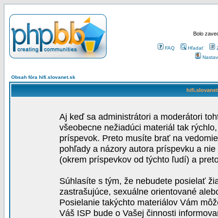
Bolo zaved
FAQ
Hľadať
Nastav
Obsah fóra hifi.slovanet.sk
hifi.slovane
Aj keď sa administrátori a moderátori toh
všeobecne nežiadúci materiál tak rýchlo
príspevok. Preto musíte brať na vedomie,
pohľady a názory autora príspevku a nie
(okrem príspevkov od týchto ľudí) a pre
Súhlasíte s tým, že nebudete posielať ži
zastrašujúce, sexuálne orientované aleb
Posielanie takýchto materiálov Vám môže 
Váš ISP bude o Vašej činnosti informova