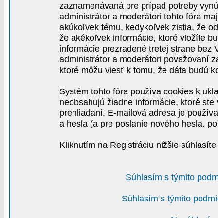
zaznamenávaná pre prípad potreby vynút
administrátor a moderátori tohto fóra maj
akúkoľvek tému, kedykoľvek zistia, že o
že akékoľvek informácie, ktoré vložíte b
informácie prezradené tretej strane be
administrátor a moderátori považovaní 
ktoré môžu viesť k tomu, že dáta budú 
Systém tohto fóra používa cookies k ukla
neobsahujú žiadne informácie, ktoré ste v
prehliadaní. E-mailová adresa je používa
a hesla (a pre poslanie nového hesla, po
Kliknutím na Registráciu nižšie súhlasít
Súhlasím s týmito podm
Súhlasím s týmito podmi