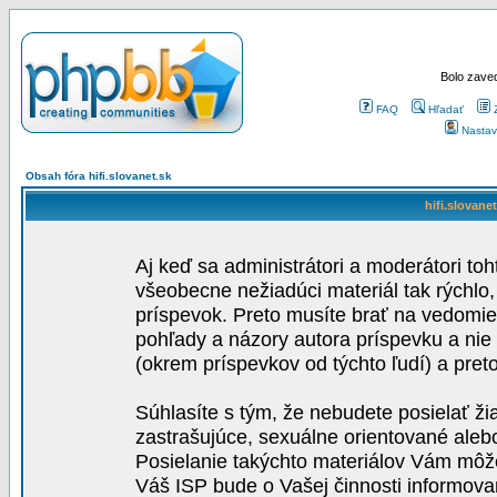
Bolo zaved
FAQ
Hľadať
Nastav
Obsah fóra hifi.slovanet.sk
hifi.slovane
Aj keď sa administrátori a moderátori toh
všeobecne nežiadúci materiál tak rýchlo
príspevok. Preto musíte brať na vedomie,
pohľady a názory autora príspevku a nie
(okrem príspevkov od týchto ľudí) a pre
Súhlasíte s tým, že nebudete posielať ži
zastrašujúce, sexuálne orientované aleb
Posielanie takýchto materiálov Vám môže 
Váš ISP bude o Vašej činnosti informova