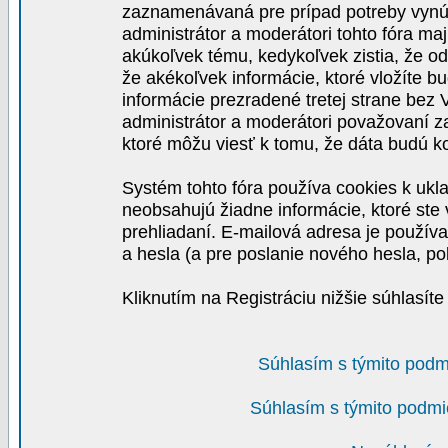
zaznamenávaná pre prípad potreby vynút
administrátor a moderátori tohto fóra maj
akúkoľvek tému, kedykoľvek zistia, že o
že akékoľvek informácie, ktoré vložíte b
informácie prezradené tretej strane be
administrátor a moderátori považovaní 
ktoré môžu viesť k tomu, že dáta budú 
Systém tohto fóra používa cookies k ukla
neobsahujú žiadne informácie, ktoré ste v
prehliadaní. E-mailová adresa je používa
a hesla (a pre poslanie nového hesla, po
Kliknutím na Registráciu nižšie súhlasít
Súhlasím s týmito podm
Súhlasím s týmito podmi