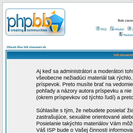
Bolo zaved
FAQ
Hľadať
Nastav
Obsah fóra hifi.slovanet.sk
hifi.slovane
Aj keď sa administrátori a moderátori toh
všeobecne nežiadúci materiál tak rýchlo
príspevok. Preto musíte brať na vedomie,
pohľady a názory autora príspevku a nie
(okrem príspevkov od týchto ľudí) a pre
Súhlasíte s tým, že nebudete posielať ži
zastrašujúce, sexuálne orientované aleb
Posielanie takýchto materiálov Vám môže 
Váš ISP bude o Vašej činnosti informova