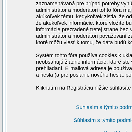
zaznamenávaná pre prípad potreby vynút
administrátor a moderátori tohto fóra maj
akúkoľvek tému, kedykoľvek zistia, že o
že akékoľvek informácie, ktoré vložíte b
informácie prezradené tretej strane be
administrátor a moderátori považovaní 
ktoré môžu viesť k tomu, že dáta budú 
Systém tohto fóra používa cookies k ukla
neobsahujú žiadne informácie, ktoré ste v
prehliadaní. E-mailová adresa je používa
a hesla (a pre poslanie nového hesla, po
Kliknutím na Registráciu nižšie súhlasít
Súhlasím s týmito podm
Súhlasím s týmito podmi