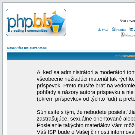
Bolo zaved
FAQ
Hľadať
Nastav
Obsah fóra hifi.slovanet.sk
hifi.slovane
Aj keď sa administrátori a moderátori toh
všeobecne nežiadúci materiál tak rýchlo
príspevok. Preto musíte brať na vedomie,
pohľady a názory autora príspevku a nie
(okrem príspevkov od týchto ľudí) a pre
Súhlasíte s tým, že nebudete posielať ži
zastrašujúce, sexuálne orientované aleb
Posielanie takýchto materiálov Vám môže 
Váš ISP bude o Vašej činnosti informova