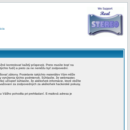
ácia
možné kontrolovať každý príspevok. Preto musíte brať na
 týchto ľudí) a preto za ne nemôžu byť zodpovední.
rušovať zákony. Posielanie takýchto materiálov Vám môže
by vynútenia týchto podmienok. Súhlasíte, že webmaster,
ko užívateľ súhlasíte, že akékoľvek informácie, ktoré vložíte
považovaní za zodpovedných za akékoľvek hackerské pokusy,
iu Vášho pohodlia pri prehliadaní. E-mailová adresa je