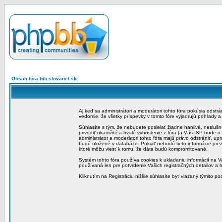
Obsah fóra hifi.slovanet.sk
Aj keď sa administrátori a moderátori tohto fóra pokúsia odstr
vedomie, že všetky príspevky v tomto fóre vyjadrujú pohľady 
Súhlasíte s tým, že nebudete posielať žiadne hanlivé, neslušn
privodiť okamžité a trvalé vyhostenie z fóra (a Váš ISP bude 
administrátor a moderátori tohto fóra majú právo odstrániť, up
budú uložené v databáze. Pokiať nebudú tieto informácie pre
ktoré môžu viesť k tomu, že dáta budú kompromitované.
Systém tohto fóra používa cookies k ukladaniu informácií na Va
používaná len pre potvrdenie Vašich registračných detailov a h
Kliknutím na Registráciu nižšie súhlasíte byť viazaný týmito p