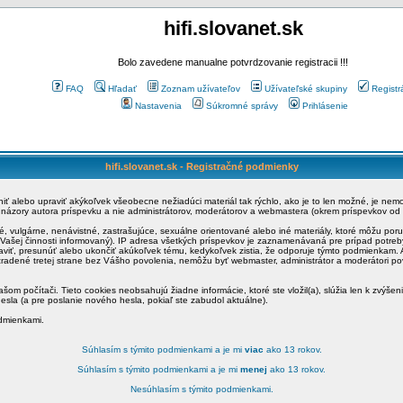
hifi.slovanet.sk
Bolo zavedene manualne potvrdzovanie registracii !!!
FAQ
Hľadať
Zoznam užívateľov
Užívateľské skupiny
Registr
Nastavenia
Súkromné správy
Prihlásenie
hifi.slovanet.sk - Registračné podmienky
ániť alebo upraviť akýkoľvek všeobecne nežiadúci materiál tak rýchlo, ako je to len možné, je ne
a názory autora príspevku a nie administrátorov, moderátorov a webmastera (okrem príspevkov od
é, vulgárne, nenávistné, zastrašujúce, sexuálne orientované alebo iné materiály, ktoré môžu po
o Vašej činnosti informovaný). IP adresa všetkých príspevkov je zaznamenávaná pre prípad potre
raviť, presunúť alebo ukončiť akúkoľvek tému, kedykoľvek zistia, že odporuje týmto podmienkam. A
zradené tretej strane bez Vášho povolenia, nemôžu byť webmaster, administrátor a moderátori 
šom počítači. Tieto cookies neobsahujú žiadne informácie, ktoré ste vložil(a), slúžia len k zvýšen
esla (a pre poslanie nového hesla, pokiaľ ste zabudol aktuálne).
odmienkami.
Súhlasím s týmito podmienkami a je mi
viac
ako 13 rokov.
Súhlasím s týmito podmienkami a je mi
menej
ako 13 rokov.
Nesúhlasím s týmito podmienkami.