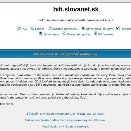
hifi.slovanet.sk
Bolo zavedene manualne potvrdzovanie registracii !!!
FAQ
Hľadať
Zoznam užívateľov
Užívateľské skupiny
Registr
Nastavenia
Súkromné správy
Prihlásenie
hifi.slovanet.sk - Registračné podmienky
ániť alebo upraviť akýkoľvek všeobecne nežiadúci materiál tak rýchlo, ako je to len možné, je ne
a názory autora príspevku a nie administrátorov, moderátorov a webmastera (okrem príspevkov od
é, vulgárne, nenávistné, zastrašujúce, sexuálne orientované alebo iné materiály, ktoré môžu po
o Vašej činnosti informovaný). IP adresa všetkých príspevkov je zaznamenávaná pre prípad potre
raviť, presunúť alebo ukončiť akúkoľvek tému, kedykoľvek zistia, že odporuje týmto podmienkam. A
zradené tretej strane bez Vášho povolenia, nemôžu byť webmaster, administrátor a moderátori 
šom počítači. Tieto cookies neobsahujú žiadne informácie, ktoré ste vložil(a), slúžia len k zvýšen
esla (a pre poslanie nového hesla, pokiaľ ste zabudol aktuálne).
odmienkami.
Súhlasím s týmito podmienkami a je mi
viac
ako 13 rokov.
Súhlasím s týmito podmienkami a je mi
menej
ako 13 rokov.
Nesúhlasím s týmito podmienkami.