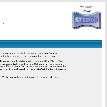
ácia
možné kontrolovať každý príspevok. Preto musíte brať na
 týchto ľudí) a preto za ne nemôžu byť zodpovední.
rušovať zákony. Posielanie takýchto materiálov Vám môže
by vynútenia týchto podmienok. Súhlasíte, že webmaster,
ko užívateľ súhlasíte, že akékoľvek informácie, ktoré vložíte
považovaní za zodpovedných za akékoľvek hackerské pokusy,
iu Vášho pohodlia pri prehliadaní. E-mailová adresa je