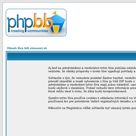
Obsah fóra hifi.slovanet.sk
Aj keď sa administrátori a moderátori tohto fóra pokúsia odstr
vedomie, že všetky príspevky v tomto fóre vyjadrujú pohľady 
Súhlasíte s tým, že nebudete posielať žiadne hanlivé, neslušn
privodiť okamžité a trvalé vyhostenie z fóra (a Váš ISP bude 
administrátor a moderátori tohto fóra majú právo odstrániť, up
budú uložené v databáze. Pokiať nebudú tieto informácie pre
ktoré môžu viesť k tomu, že dáta budú kompromitované.
Systém tohto fóra používa cookies k ukladaniu informácií na Va
používaná len pre potvrdenie Vašich registračných detailov a h
Kliknutím na Registráciu nižšie súhlasíte byť viazaný týmito p