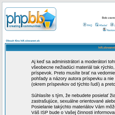
Bolo zaved
FAQ
Hľadať
Nastav
Obsah fóra hifi.slovanet.sk
hifi.slovane
Aj keď sa administrátori a moderátori toh
všeobecne nežiadúci materiál tak rýchlo
príspevok. Preto musíte brať na vedomie,
pohľady a názory autora príspevku a nie
(okrem príspevkov od týchto ľudí) a pre
Súhlasíte s tým, že nebudete posielať ži
zastrašujúce, sexuálne orientované aleb
Posielanie takýchto materiálov Vám môže 
Váš ISP bude o Vašej činnosti informova