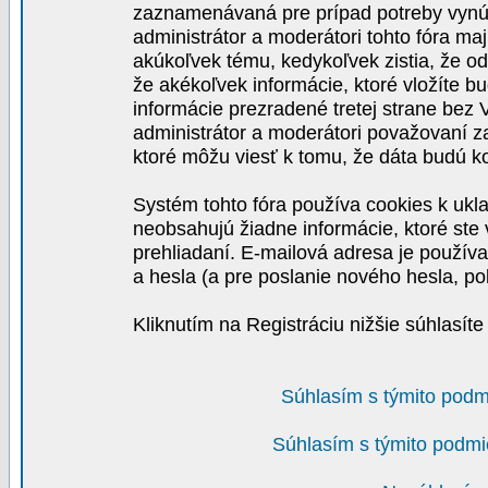
zaznamenávaná pre prípad potreby vynút
administrátor a moderátori tohto fóra maj
akúkoľvek tému, kedykoľvek zistia, že o
že akékoľvek informácie, ktoré vložíte b
informácie prezradené tretej strane be
administrátor a moderátori považovaní 
ktoré môžu viesť k tomu, že dáta budú 
Systém tohto fóra používa cookies k ukla
neobsahujú žiadne informácie, ktoré ste v
prehliadaní. E-mailová adresa je používa
a hesla (a pre poslanie nového hesla, po
Kliknutím na Registráciu nižšie súhlasít
Súhlasím s týmito podm
Súhlasím s týmito podmi