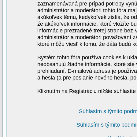
zaznamenávaná pre prípad potreby vynút
administrátor a moderátori tohto fóra maj
akúkoľvek tému, kedykoľvek zistia, že o
že akékoľvek informácie, ktoré vložíte b
informácie prezradené tretej strane be
administrátor a moderátori považovaní 
ktoré môžu viesť k tomu, že dáta budú 
Systém tohto fóra používa cookies k ukla
neobsahujú žiadne informácie, ktoré ste v
prehliadaní. E-mailová adresa je používa
a hesla (a pre poslanie nového hesla, po
Kliknutím na Registráciu nižšie súhlasít
Súhlasím s týmito podm
Súhlasím s týmito podmi