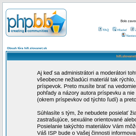
Bolo zaved
FAQ
Hľadať
Nastav
Obsah fóra hifi.slovanet.sk
hifi.slovane
Aj keď sa administrátori a moderátori toh
všeobecne nežiadúci materiál tak rýchlo
príspevok. Preto musíte brať na vedomie,
pohľady a názory autora príspevku a nie
(okrem príspevkov od týchto ľudí) a pre
Súhlasíte s tým, že nebudete posielať ži
zastrašujúce, sexuálne orientované aleb
Posielanie takýchto materiálov Vám môže 
Váš ISP bude o Vašej činnosti informova