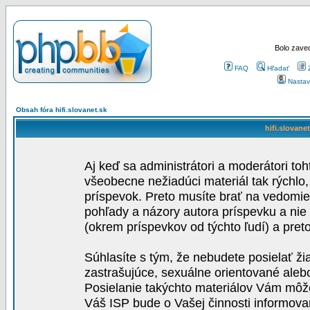
Bolo zaved
FAQ
Hľadať
Nastav
Obsah fóra hifi.slovanet.sk
hifi.slovane
Aj keď sa administrátori a moderátori toh
všeobecne nežiadúci materiál tak rýchlo
príspevok. Preto musíte brať na vedomie,
pohľady a názory autora príspevku a nie
(okrem príspevkov od týchto ľudí) a pre
Súhlasíte s tým, že nebudete posielať ži
zastrašujúce, sexuálne orientované aleb
Posielanie takýchto materiálov Vám môže 
Váš ISP bude o Vašej činnosti informova