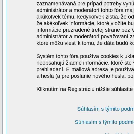
zaznamenávaná pre prípad potreby vynút
administrátor a moderátori tohto fóra maj
akúkoľvek tému, kedykoľvek zistia, že o
že akékoľvek informácie, ktoré vložíte b
informácie prezradené tretej strane be
administrátor a moderátori považovaní 
ktoré môžu viesť k tomu, že dáta budú 
Systém tohto fóra používa cookies k ukla
neobsahujú žiadne informácie, ktoré ste v
prehliadaní. E-mailová adresa je používa
a hesla (a pre poslanie nového hesla, po
Kliknutím na Registráciu nižšie súhlasít
Súhlasím s týmito podm
Súhlasím s týmito podmi