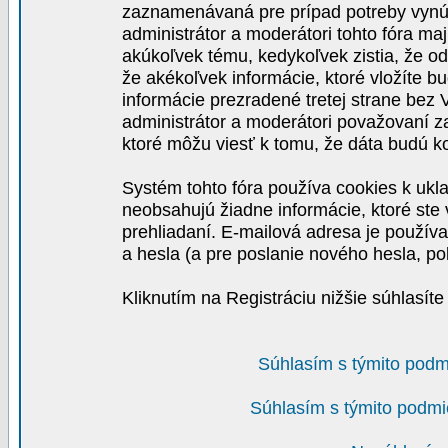
zaznamenávaná pre prípad potreby vynút
administrátor a moderátori tohto fóra maj
akúkoľvek tému, kedykoľvek zistia, že o
že akékoľvek informácie, ktoré vložíte b
informácie prezradené tretej strane be
administrátor a moderátori považovaní 
ktoré môžu viesť k tomu, že dáta budú 
Systém tohto fóra používa cookies k ukla
neobsahujú žiadne informácie, ktoré ste v
prehliadaní. E-mailová adresa je používa
a hesla (a pre poslanie nového hesla, po
Kliknutím na Registráciu nižšie súhlasít
Súhlasím s týmito podm
Súhlasím s týmito podmi