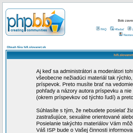
Bolo zaved
FAQ
Hľadať
Nastav
Obsah fóra hifi.slovanet.sk
hifi.slovane
Aj keď sa administrátori a moderátori toh
všeobecne nežiadúci materiál tak rýchlo
príspevok. Preto musíte brať na vedomie,
pohľady a názory autora príspevku a nie
(okrem príspevkov od týchto ľudí) a pre
Súhlasíte s tým, že nebudete posielať ži
zastrašujúce, sexuálne orientované aleb
Posielanie takýchto materiálov Vám môže 
Váš ISP bude o Vašej činnosti informova