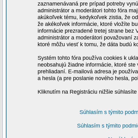
zaznamenávaná pre prípad potreby vynút
administrátor a moderátori tohto fóra maj
akúkoľvek tému, kedykoľvek zistia, že o
že akékoľvek informácie, ktoré vložíte b
informácie prezradené tretej strane be
administrátor a moderátori považovaní 
ktoré môžu viesť k tomu, že dáta budú 
Systém tohto fóra používa cookies k ukla
neobsahujú žiadne informácie, ktoré ste v
prehliadaní. E-mailová adresa je používa
a hesla (a pre poslanie nového hesla, po
Kliknutím na Registráciu nižšie súhlasít
Súhlasím s týmito podm
Súhlasím s týmito podmi