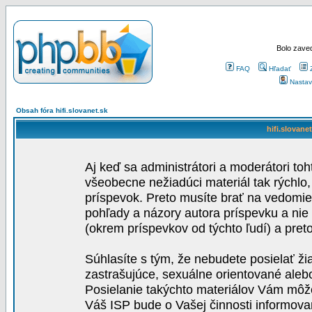
Bolo zaved
FAQ
Hľadať
Nastav
Obsah fóra hifi.slovanet.sk
hifi.slovane
Aj keď sa administrátori a moderátori toh
všeobecne nežiadúci materiál tak rýchlo
príspevok. Preto musíte brať na vedomie,
pohľady a názory autora príspevku a nie
(okrem príspevkov od týchto ľudí) a pre
Súhlasíte s tým, že nebudete posielať ži
zastrašujúce, sexuálne orientované aleb
Posielanie takýchto materiálov Vám môže 
Váš ISP bude o Vašej činnosti informova