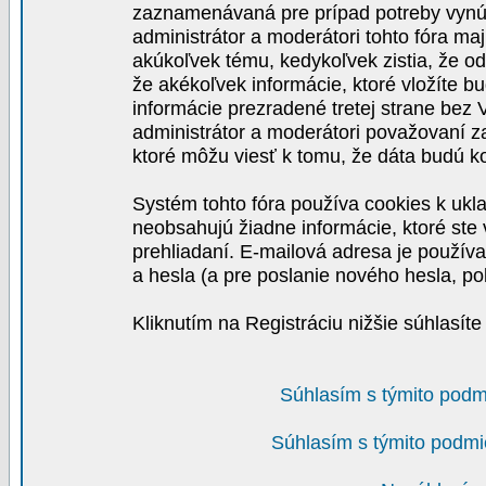
zaznamenávaná pre prípad potreby vynút
administrátor a moderátori tohto fóra maj
akúkoľvek tému, kedykoľvek zistia, že o
že akékoľvek informácie, ktoré vložíte b
informácie prezradené tretej strane be
administrátor a moderátori považovaní 
ktoré môžu viesť k tomu, že dáta budú 
Systém tohto fóra používa cookies k ukla
neobsahujú žiadne informácie, ktoré ste v
prehliadaní. E-mailová adresa je používa
a hesla (a pre poslanie nového hesla, po
Kliknutím na Registráciu nižšie súhlasít
Súhlasím s týmito podm
Súhlasím s týmito podmi