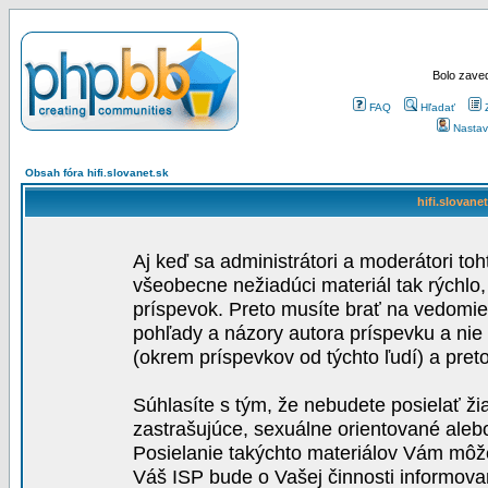
Bolo zaved
FAQ
Hľadať
Nastav
Obsah fóra hifi.slovanet.sk
hifi.slovane
Aj keď sa administrátori a moderátori toh
všeobecne nežiadúci materiál tak rýchlo
príspevok. Preto musíte brať na vedomie,
pohľady a názory autora príspevku a nie
(okrem príspevkov od týchto ľudí) a pre
Súhlasíte s tým, že nebudete posielať ži
zastrašujúce, sexuálne orientované aleb
Posielanie takýchto materiálov Vám môže 
Váš ISP bude o Vašej činnosti informova