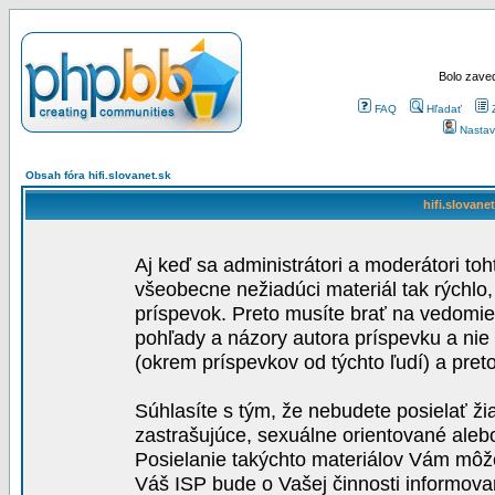
Bolo zaved
FAQ
Hľadať
Nastav
Obsah fóra hifi.slovanet.sk
hifi.slovane
Aj keď sa administrátori a moderátori toh
všeobecne nežiadúci materiál tak rýchlo
príspevok. Preto musíte brať na vedomie,
pohľady a názory autora príspevku a nie
(okrem príspevkov od týchto ľudí) a pre
Súhlasíte s tým, že nebudete posielať ži
zastrašujúce, sexuálne orientované aleb
Posielanie takýchto materiálov Vám môže 
Váš ISP bude o Vašej činnosti informova