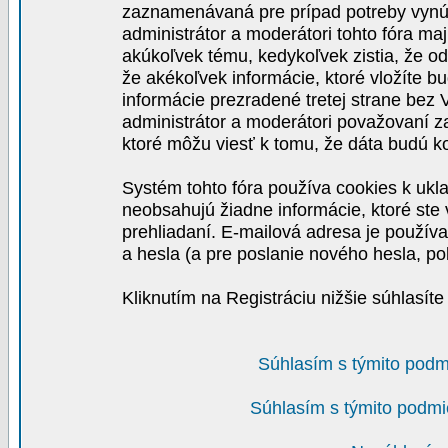
zaznamenávaná pre prípad potreby vynút
administrátor a moderátori tohto fóra maj
akúkoľvek tému, kedykoľvek zistia, že o
že akékoľvek informácie, ktoré vložíte b
informácie prezradené tretej strane be
administrátor a moderátori považovaní 
ktoré môžu viesť k tomu, že dáta budú 
Systém tohto fóra používa cookies k ukla
neobsahujú žiadne informácie, ktoré ste v
prehliadaní. E-mailová adresa je používa
a hesla (a pre poslanie nového hesla, po
Kliknutím na Registráciu nižšie súhlasít
Súhlasím s týmito podm
Súhlasím s týmito podmi