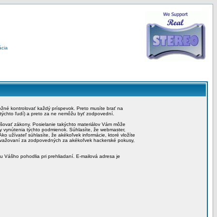
ácia
možné kontrolovať každý príspevok. Preto musíte brať na
 týchto ľudí) a preto za ne nemôžu byť zodpovední.
rušovať zákony. Posielanie takýchto materiálov Vám môže
by vynútenia týchto podmienok. Súhlasíte, že webmaster,
ko užívateľ súhlasíte, že akékoľvek informácie, ktoré vložíte
považovaní za zodpovedných za akékoľvek hackerské pokusy,
iu Vášho pohodlia pri prehliadaní. E-mailová adresa je