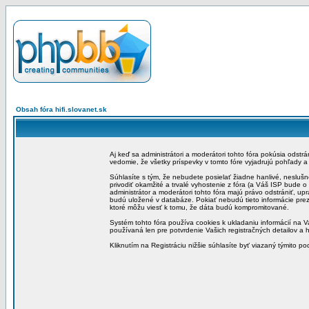
Obsah fóra hifi.slovanet.sk
Aj keď sa administrátori a moderátori tohto fóra pokúsia odstr
vedomie, že všetky príspevky v tomto fóre vyjadrujú pohľady 
Súhlasíte s tým, že nebudete posielať žiadne hanlivé, neslušn
privodiť okamžité a trvalé vyhostenie z fóra (a Váš ISP bude 
administrátor a moderátori tohto fóra majú právo odstrániť, up
budú uložené v databáze. Pokiať nebudú tieto informácie pre
ktoré môžu viesť k tomu, že dáta budú kompromitované.
Systém tohto fóra používa cookies k ukladaniu informácií na Va
používaná len pre potvrdenie Vašich registračných detailov a h
Kliknutím na Registráciu nižšie súhlasíte byť viazaný týmito p