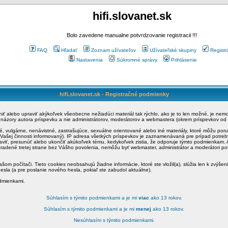
hifi.slovanet.sk
Bolo zavedene manualne potvrdzovanie registracii !!!
FAQ
Hľadať
Zoznam užívateľov
Užívateľské skupiny
Registr
Nastavenia
Súkromné správy
Prihlásenie
hifi.slovanet.sk - Registračné podmienky
ániť alebo upraviť akýkoľvek všeobecne nežiadúci materiál tak rýchlo, ako je to len možné, je ne
a názory autora príspevku a nie administrátorov, moderátorov a webmastera (okrem príspevkov od
é, vulgárne, nenávistné, zastrašujúce, sexuálne orientované alebo iné materiály, ktoré môžu po
o Vašej činnosti informovaný). IP adresa všetkých príspevkov je zaznamenávaná pre prípad potre
raviť, presunúť alebo ukončiť akúkoľvek tému, kedykoľvek zistia, že odporuje týmto podmienkam. A
zradené tretej strane bez Vášho povolenia, nemôžu byť webmaster, administrátor a moderátori 
šom počítači. Tieto cookies neobsahujú žiadne informácie, ktoré ste vložil(a), slúžia len k zvýšen
esla (a pre poslanie nového hesla, pokiaľ ste zabudol aktuálne).
odmienkami.
Súhlasím s týmito podmienkami a je mi
viac
ako 13 rokov.
Súhlasím s týmito podmienkami a je mi
menej
ako 13 rokov.
Nesúhlasím s týmito podmienkami.