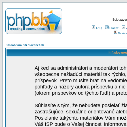
Bolo zaved
FAQ
Hľadať
Nastav
Obsah fóra hifi.slovanet.sk
hifi.slovane
Aj keď sa administrátori a moderátori toh
všeobecne nežiadúci materiál tak rýchlo
príspevok. Preto musíte brať na vedomie,
pohľady a názory autora príspevku a nie
(okrem príspevkov od týchto ľudí) a pre
Súhlasíte s tým, že nebudete posielať ži
zastrašujúce, sexuálne orientované aleb
Posielanie takýchto materiálov Vám môže 
Váš ISP bude o Vašej činnosti informova