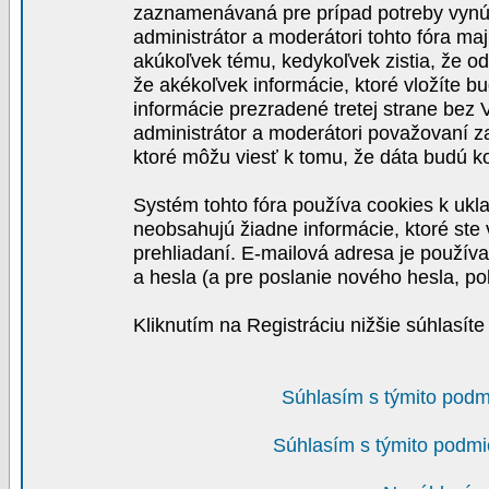
zaznamenávaná pre prípad potreby vynút
administrátor a moderátori tohto fóra maj
akúkoľvek tému, kedykoľvek zistia, že o
že akékoľvek informácie, ktoré vložíte b
informácie prezradené tretej strane be
administrátor a moderátori považovaní 
ktoré môžu viesť k tomu, že dáta budú 
Systém tohto fóra používa cookies k ukla
neobsahujú žiadne informácie, ktoré ste v
prehliadaní. E-mailová adresa je používa
a hesla (a pre poslanie nového hesla, po
Kliknutím na Registráciu nižšie súhlasít
Súhlasím s týmito podm
Súhlasím s týmito podmi