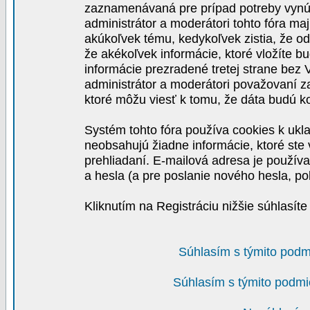
zaznamenávaná pre prípad potreby vynút
administrátor a moderátori tohto fóra maj
akúkoľvek tému, kedykoľvek zistia, že o
že akékoľvek informácie, ktoré vložíte b
informácie prezradené tretej strane be
administrátor a moderátori považovaní 
ktoré môžu viesť k tomu, že dáta budú 
Systém tohto fóra používa cookies k ukla
neobsahujú žiadne informácie, ktoré ste v
prehliadaní. E-mailová adresa je používa
a hesla (a pre poslanie nového hesla, po
Kliknutím na Registráciu nižšie súhlasít
Súhlasím s týmito podm
Súhlasím s týmito podmi