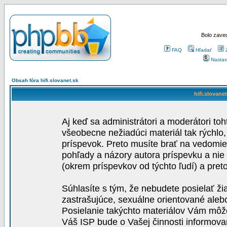
Bolo zaved
FAQ
Hľadať
Nastav
Obsah fóra hifi.slovanet.sk
hifi.slovane
Aj keď sa administrátori a moderátori toh
všeobecne nežiadúci materiál tak rýchlo
príspevok. Preto musíte brať na vedomie,
pohľady a názory autora príspevku a nie
(okrem príspevkov od týchto ľudí) a pre
Súhlasíte s tým, že nebudete posielať ži
zastrašujúce, sexuálne orientované aleb
Posielanie takýchto materiálov Vám môže 
Váš ISP bude o Vašej činnosti informova