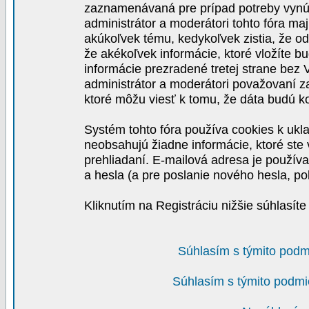
zaznamenávaná pre prípad potreby vynút
administrátor a moderátori tohto fóra maj
akúkoľvek tému, kedykoľvek zistia, že o
že akékoľvek informácie, ktoré vložíte b
informácie prezradené tretej strane be
administrátor a moderátori považovaní 
ktoré môžu viesť k tomu, že dáta budú 
Systém tohto fóra používa cookies k ukla
neobsahujú žiadne informácie, ktoré ste v
prehliadaní. E-mailová adresa je používa
a hesla (a pre poslanie nového hesla, po
Kliknutím na Registráciu nižšie súhlasít
Súhlasím s týmito podm
Súhlasím s týmito podmi