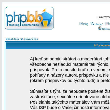
Bolo zaved
FAQ
Hľadať
Nastav
Obsah fóra hifi.slovanet.sk
hifi.slovane
Aj keď sa administrátori a moderátori toh
všeobecne nežiadúci materiál tak rýchlo
príspevok. Preto musíte brať na vedomie,
pohľady a názory autora príspevku a nie
(okrem príspevkov od týchto ľudí) a pre
Súhlasíte s tým, že nebudete posielať ži
zastrašujúce, sexuálne orientované aleb
Posielanie takýchto materiálov Vám môže 
Váš ISP bude o Vašej činnosti informova