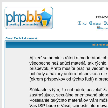
Bolo zaved
FAQ
Hľadať
Nastav
Obsah fóra hifi.slovanet.sk
hifi.slovane
Aj keď sa administrátori a moderátori toh
všeobecne nežiadúci materiál tak rýchlo
príspevok. Preto musíte brať na vedomie,
pohľady a názory autora príspevku a nie
(okrem príspevkov od týchto ľudí) a pre
Súhlasíte s tým, že nebudete posielať ži
zastrašujúce, sexuálne orientované aleb
Posielanie takýchto materiálov Vám môže 
Váš ISP bude o Vašej činnosti informova