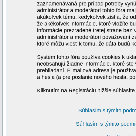
zaznamenávaná pre prípad potreby vynút
administrátor a moderátori tohto fóra maj
akúkoľvek tému, kedykoľvek zistia, že o
že akékoľvek informácie, ktoré vložíte b
informácie prezradené tretej strane be
administrátor a moderátori považovaní 
ktoré môžu viesť k tomu, že dáta budú 
Systém tohto fóra používa cookies k ukla
neobsahujú žiadne informácie, ktoré ste v
prehliadaní. E-mailová adresa je používa
a hesla (a pre poslanie nového hesla, po
Kliknutím na Registráciu nižšie súhlasít
Súhlasím s týmito podm
Súhlasím s týmito podmi