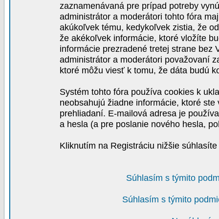
zaznamenávaná pre prípad potreby vynút
administrátor a moderátori tohto fóra maj
akúkoľvek tému, kedykoľvek zistia, že o
že akékoľvek informácie, ktoré vložíte b
informácie prezradené tretej strane be
administrátor a moderátori považovaní 
ktoré môžu viesť k tomu, že dáta budú 
Systém tohto fóra používa cookies k ukla
neobsahujú žiadne informácie, ktoré ste v
prehliadaní. E-mailová adresa je používa
a hesla (a pre poslanie nového hesla, po
Kliknutím na Registráciu nižšie súhlasít
Súhlasím s týmito podm
Súhlasím s týmito podmi