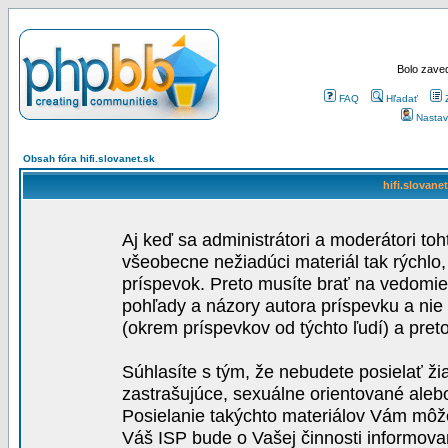
Bolo zaved
FAQ
Hľadať
Nastav
Obsah fóra hifi.slovanet.sk
hifi.slovane
Aj keď sa administrátori a moderátori toh
všeobecne nežiadúci materiál tak rýchlo
príspevok. Preto musíte brať na vedomie,
pohľady a názory autora príspevku a nie
(okrem príspevkov od týchto ľudí) a pre
Súhlasíte s tým, že nebudete posielať ži
zastrašujúce, sexuálne orientované aleb
Posielanie takýchto materiálov Vám môže 
Váš ISP bude o Vašej činnosti informova