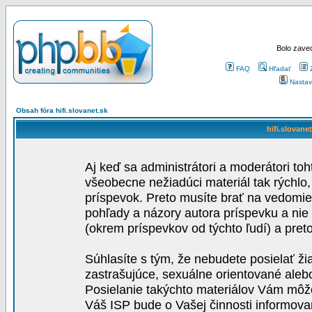
Bolo zaved
FAQ
Hľadať
Nastav
Obsah fóra hifi.slovanet.sk
hifi.slovane
Aj keď sa administrátori a moderátori toh
všeobecne nežiadúci materiál tak rýchlo
príspevok. Preto musíte brať na vedomie,
pohľady a názory autora príspevku a nie
(okrem príspevkov od týchto ľudí) a pre
Súhlasíte s tým, že nebudete posielať ži
zastrašujúce, sexuálne orientované aleb
Posielanie takýchto materiálov Vám môže 
Váš ISP bude o Vašej činnosti informova