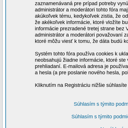
zaznamenávaná pre prípad potreby vynút
administrátor a moderátori tohto fóra maj
akúkoľvek tému, kedykoľvek zistia, že o
že akékoľvek informácie, ktoré vložíte b
informácie prezradené tretej strane be
administrátor a moderátori považovaní 
ktoré môžu viesť k tomu, že dáta budú 
Systém tohto fóra používa cookies k ukla
neobsahujú žiadne informácie, ktoré ste v
prehliadaní. E-mailová adresa je používa
a hesla (a pre poslanie nového hesla, po
Kliknutím na Registráciu nižšie súhlasít
Súhlasím s týmito podm
Súhlasím s týmito podmi