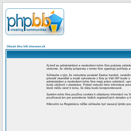
Obsah fóra hifi.slovanet.sk
Aj keď sa administrátori a moderátori tohto fóra pokúsia odstr
vedomie, že všetky príspevky v tomto fóre vyjadrujú pohľady 
Súhlasíte s tým, že nebudete posielať žiadne hanlivé, neslušn
privodiť okamžité a trvalé vyhostenie z fóra (a Váš ISP bude 
administrátor a moderátori tohto fóra majú právo odstrániť, up
budú uložené v databáze. Pokiať nebudú tieto informácie pre
ktoré môžu viesť k tomu, že dáta budú kompromitované.
Systém tohto fóra používa cookies k ukladaniu informácií na Va
používaná len pre potvrdenie Vašich registračných detailov a h
Kliknutím na Registráciu nižšie súhlasíte byť viazaný týmito p