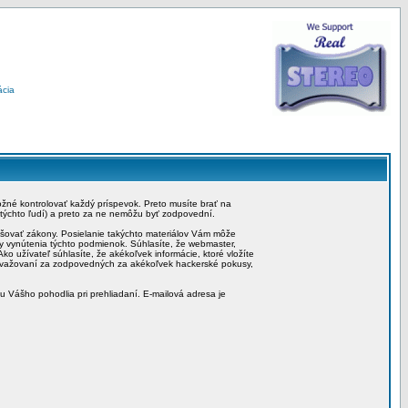
ácia
možné kontrolovať každý príspevok. Preto musíte brať na
 týchto ľudí) a preto za ne nemôžu byť zodpovední.
rušovať zákony. Posielanie takýchto materiálov Vám môže
by vynútenia týchto podmienok. Súhlasíte, že webmaster,
ko užívateľ súhlasíte, že akékoľvek informácie, ktoré vložíte
považovaní za zodpovedných za akékoľvek hackerské pokusy,
iu Vášho pohodlia pri prehliadaní. E-mailová adresa je