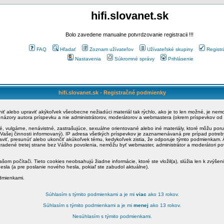
hifi.slovanet.sk
Bolo zavedene manualne potvrdzovanie registracii !!!
FAQ
Hľadať
Zoznam užívateľov
Užívateľské skupiny
Registr
Nastavenia
Súkromné správy
Prihlásenie
hifi.slovanet.sk - Registračné podmienky
ániť alebo upraviť akýkoľvek všeobecne nežiadúci materiál tak rýchlo, ako je to len možné, je ne
a názory autora príspevku a nie administrátorov, moderátorov a webmastera (okrem príspevkov od
é, vulgárne, nenávistné, zastrašujúce, sexuálne orientované alebo iné materiály, ktoré môžu po
o Vašej činnosti informovaný). IP adresa všetkých príspevkov je zaznamenávaná pre prípad potre
raviť, presunúť alebo ukončiť akúkoľvek tému, kedykoľvek zistia, že odporuje týmto podmienkam. A
zradené tretej strane bez Vášho povolenia, nemôžu byť webmaster, administrátor a moderátori 
šom počítači. Tieto cookies neobsahujú žiadne informácie, ktoré ste vložil(a), slúžia len k zvýšen
esla (a pre poslanie nového hesla, pokiaľ ste zabudol aktuálne).
odmienkami.
Súhlasím s týmito podmienkami a je mi
viac
ako 13 rokov.
Súhlasím s týmito podmienkami a je mi
menej
ako 13 rokov.
Nesúhlasím s týmito podmienkami.