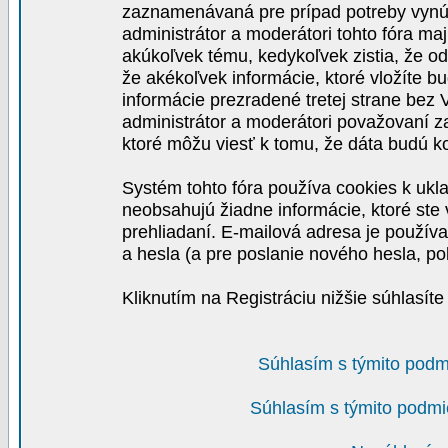
zaznamenávaná pre prípad potreby vynút
administrátor a moderátori tohto fóra maj
akúkoľvek tému, kedykoľvek zistia, že o
že akékoľvek informácie, ktoré vložíte b
informácie prezradené tretej strane be
administrátor a moderátori považovaní 
ktoré môžu viesť k tomu, že dáta budú 
Systém tohto fóra používa cookies k ukla
neobsahujú žiadne informácie, ktoré ste v
prehliadaní. E-mailová adresa je používa
a hesla (a pre poslanie nového hesla, po
Kliknutím na Registráciu nižšie súhlasít
Súhlasím s týmito podm
Súhlasím s týmito podmi