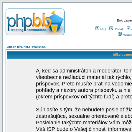
Bolo zaved
FAQ
Hľadať
Nastav
Obsah fóra hifi.slovanet.sk
hifi.slovane
Aj keď sa administrátori a moderátori toh
všeobecne nežiadúci materiál tak rýchlo
príspevok. Preto musíte brať na vedomie,
pohľady a názory autora príspevku a nie
(okrem príspevkov od týchto ľudí) a pre
Súhlasíte s tým, že nebudete posielať ži
zastrašujúce, sexuálne orientované aleb
Posielanie takýchto materiálov Vám môže 
Váš ISP bude o Vašej činnosti informova