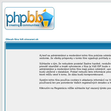
Obsah fóra hifi.slovanet.sk
Aj keď sa administrátori a moderátori tohto fóra pokúsia odstr
vedomie, že všetky príspevky v tomto fóre vyjadrujú pohľady 
Súhlasíte s tým, že nebudete posielať žiadne hanlivé, neslušn
privodiť okamžité a trvalé vyhostenie z fóra (a Váš ISP bude 
administrátor a moderátori tohto fóra majú právo odstrániť, up
budú uložené v databáze. Pokiať nebudú tieto informácie pre
ktoré môžu viesť k tomu, že dáta budú kompromitované.
Systém tohto fóra používa cookies k ukladaniu informácií na Va
používaná len pre potvrdenie Vašich registračných detailov a h
Kliknutím na Registráciu nižšie súhlasíte byť viazaný týmito p