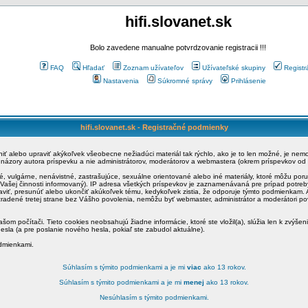
hifi.slovanet.sk
Bolo zavedene manualne potvrdzovanie registracii !!!
FAQ
Hľadať
Zoznam užívateľov
Užívateľské skupiny
Registr
Nastavenia
Súkromné správy
Prihlásenie
hifi.slovanet.sk - Registračné podmienky
ániť alebo upraviť akýkoľvek všeobecne nežiadúci materiál tak rýchlo, ako je to len možné, je ne
a názory autora príspevku a nie administrátorov, moderátorov a webmastera (okrem príspevkov od
é, vulgárne, nenávistné, zastrašujúce, sexuálne orientované alebo iné materiály, ktoré môžu po
o Vašej činnosti informovaný). IP adresa všetkých príspevkov je zaznamenávaná pre prípad potre
raviť, presunúť alebo ukončiť akúkoľvek tému, kedykoľvek zistia, že odporuje týmto podmienkam. A
zradené tretej strane bez Vášho povolenia, nemôžu byť webmaster, administrátor a moderátori 
šom počítači. Tieto cookies neobsahujú žiadne informácie, ktoré ste vložil(a), slúžia len k zvýšen
esla (a pre poslanie nového hesla, pokiaľ ste zabudol aktuálne).
odmienkami.
Súhlasím s týmito podmienkami a je mi
viac
ako 13 rokov.
Súhlasím s týmito podmienkami a je mi
menej
ako 13 rokov.
Nesúhlasím s týmito podmienkami.