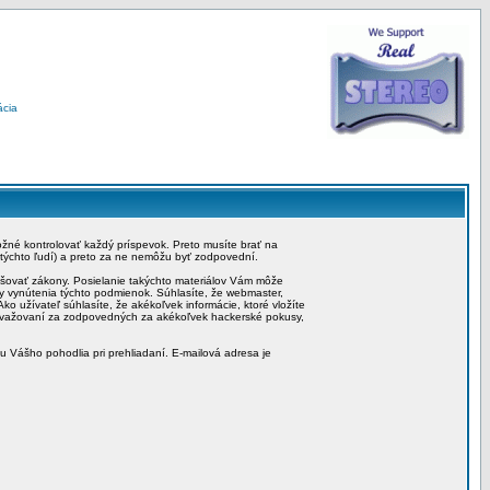
ácia
možné kontrolovať každý príspevok. Preto musíte brať na
 týchto ľudí) a preto za ne nemôžu byť zodpovední.
rušovať zákony. Posielanie takýchto materiálov Vám môže
by vynútenia týchto podmienok. Súhlasíte, že webmaster,
ko užívateľ súhlasíte, že akékoľvek informácie, ktoré vložíte
považovaní za zodpovedných za akékoľvek hackerské pokusy,
iu Vášho pohodlia pri prehliadaní. E-mailová adresa je