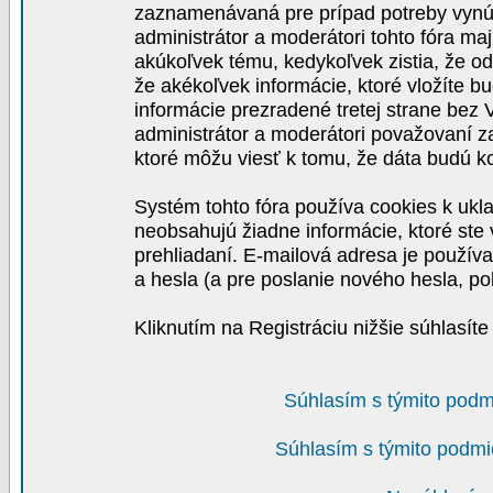
zaznamenávaná pre prípad potreby vynút
administrátor a moderátori tohto fóra maj
akúkoľvek tému, kedykoľvek zistia, že o
že akékoľvek informácie, ktoré vložíte b
informácie prezradené tretej strane be
administrátor a moderátori považovaní 
ktoré môžu viesť k tomu, že dáta budú 
Systém tohto fóra používa cookies k ukla
neobsahujú žiadne informácie, ktoré ste v
prehliadaní. E-mailová adresa je používa
a hesla (a pre poslanie nového hesla, po
Kliknutím na Registráciu nižšie súhlasít
Súhlasím s týmito podm
Súhlasím s týmito podmi