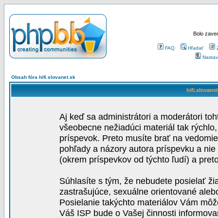
Bolo zaved
FAQ
Hľadať
Nastav
Obsah fóra hifi.slovanet.sk
hifi.slovane
Aj keď sa administrátori a moderátori toh
všeobecne nežiadúci materiál tak rýchlo
príspevok. Preto musíte brať na vedomie,
pohľady a názory autora príspevku a nie
(okrem príspevkov od týchto ľudí) a pre
Súhlasíte s tým, že nebudete posielať ži
zastrašujúce, sexuálne orientované aleb
Posielanie takýchto materiálov Vám môže 
Váš ISP bude o Vašej činnosti informova