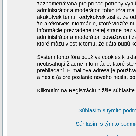
zaznamenávaná pre prípad potreby vynút
administrátor a moderátori tohto fóra maj
akúkoľvek tému, kedykoľvek zistia, že o
že akékoľvek informácie, ktoré vložíte b
informácie prezradené tretej strane be
administrátor a moderátori považovaní 
ktoré môžu viesť k tomu, že dáta budú 
Systém tohto fóra používa cookies k ukla
neobsahujú žiadne informácie, ktoré ste v
prehliadaní. E-mailová adresa je používa
a hesla (a pre poslanie nového hesla, po
Kliknutím na Registráciu nižšie súhlasít
Súhlasím s týmito podm
Súhlasím s týmito podmi