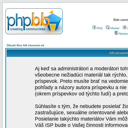
Bolo zaved
FAQ
Hľadať
Nastav
Obsah fóra hifi.slovanet.sk
hifi.slovane
Aj keď sa administrátori a moderátori toh
všeobecne nežiadúci materiál tak rýchlo
príspevok. Preto musíte brať na vedomie,
pohľady a názory autora príspevku a nie
(okrem príspevkov od týchto ľudí) a pre
Súhlasíte s tým, že nebudete posielať ži
zastrašujúce, sexuálne orientované aleb
Posielanie takýchto materiálov Vám môže 
Váš ISP bude o Vašej činnosti informova