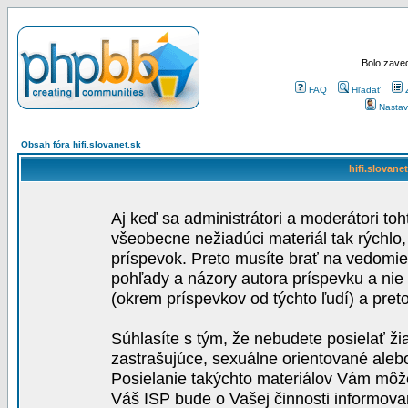
Bolo zaved
FAQ
Hľadať
Nastav
Obsah fóra hifi.slovanet.sk
hifi.slovane
Aj keď sa administrátori a moderátori toh
všeobecne nežiadúci materiál tak rýchlo
príspevok. Preto musíte brať na vedomie,
pohľady a názory autora príspevku a nie
(okrem príspevkov od týchto ľudí) a pre
Súhlasíte s tým, že nebudete posielať ži
zastrašujúce, sexuálne orientované aleb
Posielanie takýchto materiálov Vám môže 
Váš ISP bude o Vašej činnosti informova