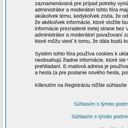
zaznamenávaná pre prípad potreby vynút
administrátor a moderátori tohto fóra maj
akúkoľvek tému, kedykoľvek zistia, že o
že akékoľvek informácie, ktoré vložíte b
informácie prezradené tretej strane be
administrátor a moderátori považovaní 
ktoré môžu viesť k tomu, že dáta budú 
Systém tohto fóra používa cookies k ukla
neobsahujú žiadne informácie, ktoré ste v
prehliadaní. E-mailová adresa je používa
a hesla (a pre poslanie nového hesla, po
Kliknutím na Registráciu nižšie súhlasít
Súhlasím s týmito podm
Súhlasím s týmito podmi