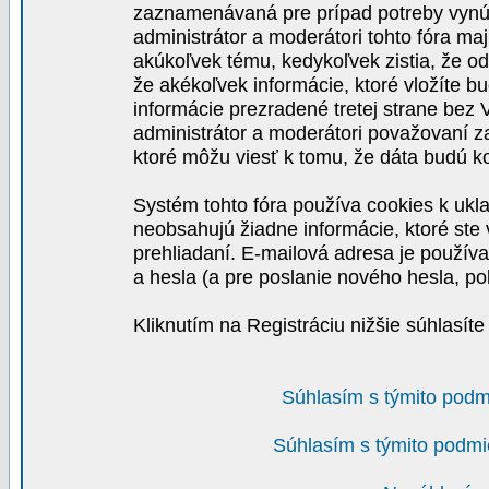
zaznamenávaná pre prípad potreby vynút
administrátor a moderátori tohto fóra maj
akúkoľvek tému, kedykoľvek zistia, že o
že akékoľvek informácie, ktoré vložíte b
informácie prezradené tretej strane be
administrátor a moderátori považovaní 
ktoré môžu viesť k tomu, že dáta budú 
Systém tohto fóra používa cookies k ukla
neobsahujú žiadne informácie, ktoré ste v
prehliadaní. E-mailová adresa je používa
a hesla (a pre poslanie nového hesla, po
Kliknutím na Registráciu nižšie súhlasít
Súhlasím s týmito podm
Súhlasím s týmito podmi