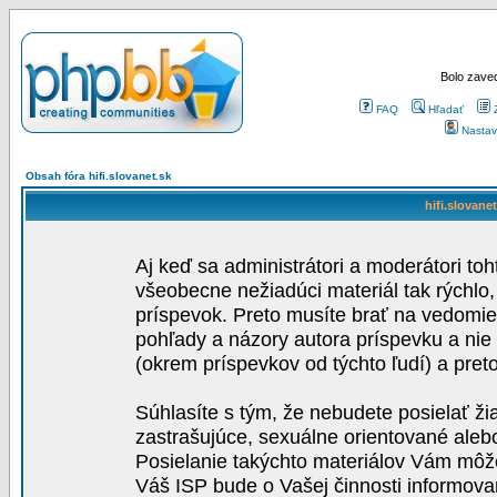
Bolo zaved
FAQ
Hľadať
Nastav
Obsah fóra hifi.slovanet.sk
hifi.slovane
Aj keď sa administrátori a moderátori toh
všeobecne nežiadúci materiál tak rýchlo
príspevok. Preto musíte brať na vedomie,
pohľady a názory autora príspevku a nie
(okrem príspevkov od týchto ľudí) a pre
Súhlasíte s tým, že nebudete posielať ži
zastrašujúce, sexuálne orientované aleb
Posielanie takýchto materiálov Vám môže 
Váš ISP bude o Vašej činnosti informova