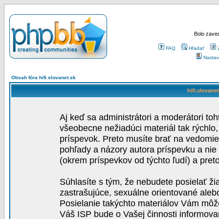
Bolo zaved
FAQ
Hľadať
Nastav
Obsah fóra hifi.slovanet.sk
hifi.slovane
Aj keď sa administrátori a moderátori toh
všeobecne nežiadúci materiál tak rýchlo
príspevok. Preto musíte brať na vedomie,
pohľady a názory autora príspevku a nie
(okrem príspevkov od týchto ľudí) a pre
Súhlasíte s tým, že nebudete posielať ži
zastrašujúce, sexuálne orientované aleb
Posielanie takýchto materiálov Vám môže 
Váš ISP bude o Vašej činnosti informova