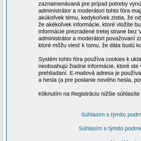
zaznamenávaná pre prípad potreby vynút
administrátor a moderátori tohto fóra maj
akúkoľvek tému, kedykoľvek zistia, že o
že akékoľvek informácie, ktoré vložíte b
informácie prezradené tretej strane be
administrátor a moderátori považovaní 
ktoré môžu viesť k tomu, že dáta budú 
Systém tohto fóra používa cookies k ukla
neobsahujú žiadne informácie, ktoré ste v
prehliadaní. E-mailová adresa je používa
a hesla (a pre poslanie nového hesla, po
Kliknutím na Registráciu nižšie súhlasít
Súhlasím s týmito podm
Súhlasím s týmito podmi