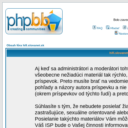
Bolo zaved
FAQ
Hľadať
Nastav
Obsah fóra hifi.slovanet.sk
hifi.slovane
Aj keď sa administrátori a moderátori toh
všeobecne nežiadúci materiál tak rýchlo
príspevok. Preto musíte brať na vedomie,
pohľady a názory autora príspevku a nie
(okrem príspevkov od týchto ľudí) a pre
Súhlasíte s tým, že nebudete posielať ži
zastrašujúce, sexuálne orientované aleb
Posielanie takýchto materiálov Vám môže 
Váš ISP bude o Vašej činnosti informova