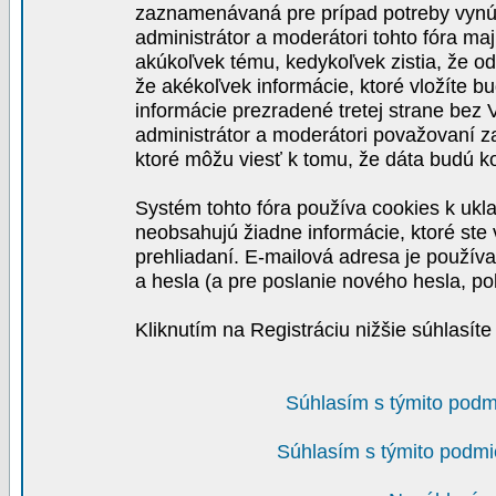
zaznamenávaná pre prípad potreby vynút
administrátor a moderátori tohto fóra maj
akúkoľvek tému, kedykoľvek zistia, že o
že akékoľvek informácie, ktoré vložíte b
informácie prezradené tretej strane be
administrátor a moderátori považovaní 
ktoré môžu viesť k tomu, že dáta budú 
Systém tohto fóra používa cookies k ukla
neobsahujú žiadne informácie, ktoré ste v
prehliadaní. E-mailová adresa je používa
a hesla (a pre poslanie nového hesla, po
Kliknutím na Registráciu nižšie súhlasít
Súhlasím s týmito podm
Súhlasím s týmito podmi