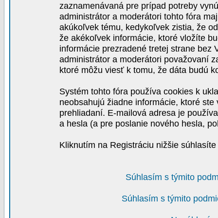
zaznamenávaná pre prípad potreby vynút
administrátor a moderátori tohto fóra maj
akúkoľvek tému, kedykoľvek zistia, že o
že akékoľvek informácie, ktoré vložíte b
informácie prezradené tretej strane be
administrátor a moderátori považovaní 
ktoré môžu viesť k tomu, že dáta budú 
Systém tohto fóra používa cookies k ukla
neobsahujú žiadne informácie, ktoré ste v
prehliadaní. E-mailová adresa je používa
a hesla (a pre poslanie nového hesla, po
Kliknutím na Registráciu nižšie súhlasít
Súhlasím s týmito podm
Súhlasím s týmito podmi