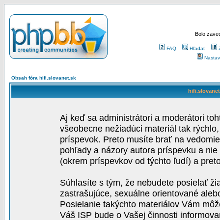
Bolo zaved
FAQ
Hľadať
Nastav
Obsah fóra hifi.slovanet.sk
hifi.slovane
Aj keď sa administrátori a moderátori toh
všeobecne nežiadúci materiál tak rýchlo
príspevok. Preto musíte brať na vedomie,
pohľady a názory autora príspevku a nie
(okrem príspevkov od týchto ľudí) a pre
Súhlasíte s tým, že nebudete posielať ži
zastrašujúce, sexuálne orientované aleb
Posielanie takýchto materiálov Vám môže 
Váš ISP bude o Vašej činnosti informova