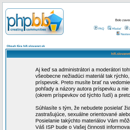
Bolo zaved
FAQ
Hľadať
Nastav
Obsah fóra hifi.slovanet.sk
hifi.slovane
Aj keď sa administrátori a moderátori toh
všeobecne nežiadúci materiál tak rýchlo
príspevok. Preto musíte brať na vedomie,
pohľady a názory autora príspevku a nie
(okrem príspevkov od týchto ľudí) a pre
Súhlasíte s tým, že nebudete posielať ži
zastrašujúce, sexuálne orientované aleb
Posielanie takýchto materiálov Vám môže 
Váš ISP bude o Vašej činnosti informova