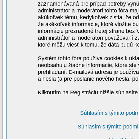
zaznamenávaná pre prípad potreby vynút
administrátor a moderátori tohto fóra maj
akúkoľvek tému, kedykoľvek zistia, že o
že akékoľvek informácie, ktoré vložíte b
informácie prezradené tretej strane be
administrátor a moderátori považovaní 
ktoré môžu viesť k tomu, že dáta budú 
Systém tohto fóra používa cookies k ukla
neobsahujú žiadne informácie, ktoré ste v
prehliadaní. E-mailová adresa je používa
a hesla (a pre poslanie nového hesla, po
Kliknutím na Registráciu nižšie súhlasít
Súhlasím s týmito podm
Súhlasím s týmito podmi