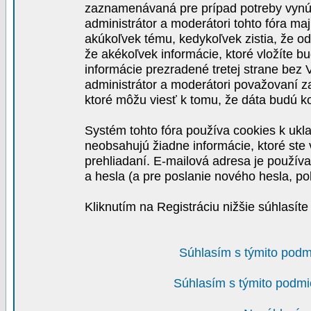
zaznamenávaná pre prípad potreby vynút
administrátor a moderátori tohto fóra maj
akúkoľvek tému, kedykoľvek zistia, že o
že akékoľvek informácie, ktoré vložíte b
informácie prezradené tretej strane be
administrátor a moderátori považovaní 
ktoré môžu viesť k tomu, že dáta budú 
Systém tohto fóra používa cookies k ukla
neobsahujú žiadne informácie, ktoré ste v
prehliadaní. E-mailová adresa je používa
a hesla (a pre poslanie nového hesla, po
Kliknutím na Registráciu nižšie súhlasít
Súhlasím s týmito podm
Súhlasím s týmito podmi