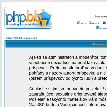
Bolo zaved
FAQ
Hľadať
Nastav
Obsah fóra hifi.slovanet.sk
hifi.slovane
Aj keď sa administrátori a moderátori toh
všeobecne nežiadúci materiál tak rýchlo
príspevok. Preto musíte brať na vedomie,
pohľady a názory autora príspevku a nie
(okrem príspevkov od týchto ľudí) a pre
Súhlasíte s tým, že nebudete posielať ži
zastrašujúce, sexuálne orientované aleb
Posielanie takýchto materiálov Vám môže 
Váš ISP bude o Vašej činnosti informova