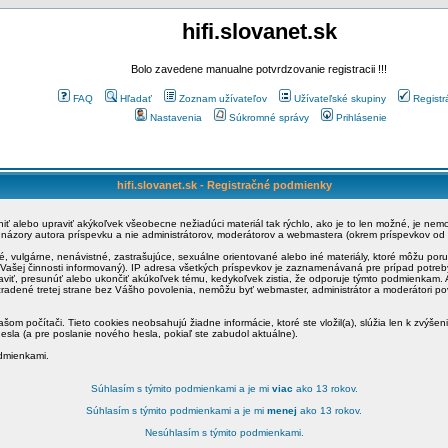
hifi.slovanet.sk
Bolo zavedene manualne potvrdzovanie registracii !!!
FAQ
Hľadať
Zoznam užívateľov
Užívateľské skupiny
Registr
Nastavenia
Súkromné správy
Prihlásenie
hifi.slovanet.sk - Registračné podmienky
ániť alebo upraviť akýkoľvek všeobecne nežiadúci materiál tak rýchlo, ako je to len možné, je ne
a názory autora príspevku a nie administrátorov, moderátorov a webmastera (okrem príspevkov od
é, vulgárne, nenávistné, zastrašujúce, sexuálne orientované alebo iné materiály, ktoré môžu po
o Vašej činnosti informovaný). IP adresa všetkých príspevkov je zaznamenávaná pre prípad potre
raviť, presunúť alebo ukončiť akúkoľvek tému, kedykoľvek zistia, že odporuje týmto podmienkam. A
zradené tretej strane bez Vášho povolenia, nemôžu byť webmaster, administrátor a moderátori 
šom počítači. Tieto cookies neobsahujú žiadne informácie, ktoré ste vložil(a), slúžia len k zvýšen
esla (a pre poslanie nového hesla, pokiaľ ste zabudol aktuálne).
odmienkami.
Súhlasím s týmito podmienkami a je mi
viac
ako 13 rokov.
Súhlasím s týmito podmienkami a je mi
menej
ako 13 rokov.
Nesúhlasím s týmito podmienkami.