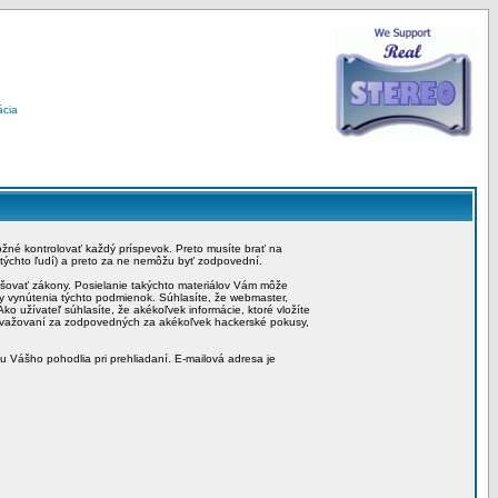
ácia
možné kontrolovať každý príspevok. Preto musíte brať na
 týchto ľudí) a preto za ne nemôžu byť zodpovední.
rušovať zákony. Posielanie takýchto materiálov Vám môže
by vynútenia týchto podmienok. Súhlasíte, že webmaster,
ko užívateľ súhlasíte, že akékoľvek informácie, ktoré vložíte
považovaní za zodpovedných za akékoľvek hackerské pokusy,
iu Vášho pohodlia pri prehliadaní. E-mailová adresa je