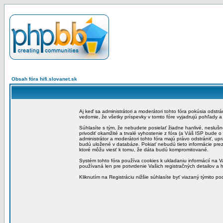
Obsah fóra hifi.slovanet.sk
Aj keď sa administrátori a moderátori tohto fóra pokúsia odstr
vedomie, že všetky príspevky v tomto fóre vyjadrujú pohľady 
Súhlasíte s tým, že nebudete posielať žiadne hanlivé, neslušn
privodiť okamžité a trvalé vyhostenie z fóra (a Váš ISP bude 
administrátor a moderátori tohto fóra majú právo odstrániť, up
budú uložené v databáze. Pokiať nebudú tieto informácie pre
ktoré môžu viesť k tomu, že dáta budú kompromitované.
Systém tohto fóra používa cookies k ukladaniu informácií na Va
používaná len pre potvrdenie Vašich registračných detailov a h
Kliknutím na Registráciu nižšie súhlasíte byť viazaný týmito p