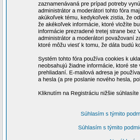
zaznamenávaná pre prípad potreby vynút
administrátor a moderátori tohto fóra maj
akúkoľvek tému, kedykoľvek zistia, že o
že akékoľvek informácie, ktoré vložíte b
informácie prezradené tretej strane be
administrátor a moderátori považovaní 
ktoré môžu viesť k tomu, že dáta budú 
Systém tohto fóra používa cookies k ukla
neobsahujú žiadne informácie, ktoré ste v
prehliadaní. E-mailová adresa je používa
a hesla (a pre poslanie nového hesla, po
Kliknutím na Registráciu nižšie súhlasít
Súhlasím s týmito podm
Súhlasím s týmito podmi