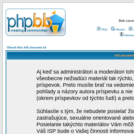
Bolo zaved
FAQ
Hľadať
Nastav
Obsah fóra hifi.slovanet.sk
hifi.slovane
Aj keď sa administrátori a moderátori toh
všeobecne nežiadúci materiál tak rýchlo
príspevok. Preto musíte brať na vedomie,
pohľady a názory autora príspevku a nie
(okrem príspevkov od týchto ľudí) a pre
Súhlasíte s tým, že nebudete posielať ži
zastrašujúce, sexuálne orientované aleb
Posielanie takýchto materiálov Vám môže 
Váš ISP bude o Vašej činnosti informova