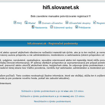
hifi.slovanet.sk
Bolo zavedene manualne potvrdzovanie registracii !!!
FAQ
Hľadať
Zoznam užívateľov
Užívateľské skupiny
Registr
Nastavenia
Súkromné správy
Prihlásenie
hifi.slovanet.sk - Registračné podmienky
ániť alebo upraviť akýkoľvek všeobecne nežiadúci materiál tak rýchlo, ako je to len možné, je ne
a názory autora príspevku a nie administrátorov, moderátorov a webmastera (okrem príspevkov od
é, vulgárne, nenávistné, zastrašujúce, sexuálne orientované alebo iné materiály, ktoré môžu po
o Vašej činnosti informovaný). IP adresa všetkých príspevkov je zaznamenávaná pre prípad potre
raviť, presunúť alebo ukončiť akúkoľvek tému, kedykoľvek zistia, že odporuje týmto podmienkam. A
zradené tretej strane bez Vášho povolenia, nemôžu byť webmaster, administrátor a moderátori 
šom počítači. Tieto cookies neobsahujú žiadne informácie, ktoré ste vložil(a), slúžia len k zvýšen
esla (a pre poslanie nového hesla, pokiaľ ste zabudol aktuálne).
odmienkami.
Súhlasím s týmito podmienkami a je mi
viac
ako 13 rokov.
Súhlasím s týmito podmienkami a je mi
menej
ako 13 rokov.
Nesúhlasím s týmito podmienkami.