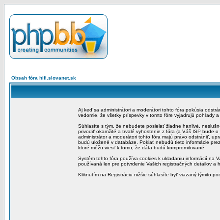
Obsah fóra hifi.slovanet.sk
Aj keď sa administrátori a moderátori tohto fóra pokúsia odstr
vedomie, že všetky príspevky v tomto fóre vyjadrujú pohľady 
Súhlasíte s tým, že nebudete posielať žiadne hanlivé, neslušn
privodiť okamžité a trvalé vyhostenie z fóra (a Váš ISP bude 
administrátor a moderátori tohto fóra majú právo odstrániť, up
budú uložené v databáze. Pokiať nebudú tieto informácie pre
ktoré môžu viesť k tomu, že dáta budú kompromitované.
Systém tohto fóra používa cookies k ukladaniu informácií na Va
používaná len pre potvrdenie Vašich registračných detailov a h
Kliknutím na Registráciu nižšie súhlasíte byť viazaný týmito p