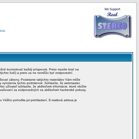
ácia
možné kontrolovať každý príspevok. Preto musíte brať na
 týchto ľudí) a preto za ne nemôžu byť zodpovední.
rušovať zákony. Posielanie takýchto materiálov Vám môže
by vynútenia týchto podmienok. Súhlasíte, že webmaster,
ko užívateľ súhlasíte, že akékoľvek informácie, ktoré vložíte
považovaní za zodpovedných za akékoľvek hackerské pokusy,
iu Vášho pohodlia pri prehliadaní. E-mailová adresa je