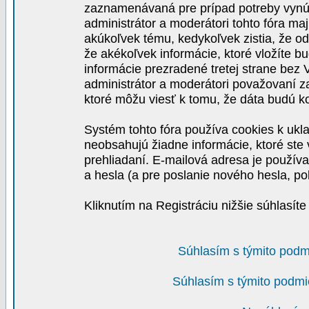
zaznamenávaná pre prípad potreby vynút
administrátor a moderátori tohto fóra maj
akúkoľvek tému, kedykoľvek zistia, že o
že akékoľvek informácie, ktoré vložíte b
informácie prezradené tretej strane be
administrátor a moderátori považovaní 
ktoré môžu viesť k tomu, že dáta budú 
Systém tohto fóra používa cookies k ukla
neobsahujú žiadne informácie, ktoré ste v
prehliadaní. E-mailová adresa je používa
a hesla (a pre poslanie nového hesla, po
Kliknutím na Registráciu nižšie súhlasít
Súhlasím s týmito podm
Súhlasím s týmito podmi