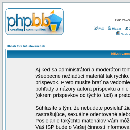
Bolo zaved
FAQ
Hľadať
Nastav
Obsah fóra hifi.slovanet.sk
hifi.slovane
Aj keď sa administrátori a moderátori toh
všeobecne nežiadúci materiál tak rýchlo
príspevok. Preto musíte brať na vedomie,
pohľady a názory autora príspevku a nie
(okrem príspevkov od týchto ľudí) a pre
Súhlasíte s tým, že nebudete posielať ži
zastrašujúce, sexuálne orientované aleb
Posielanie takýchto materiálov Vám môže 
Váš ISP bude o Vašej činnosti informova