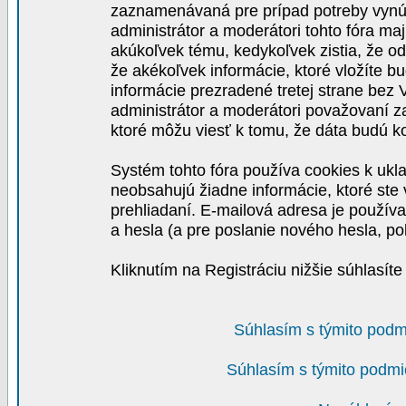
zaznamenávaná pre prípad potreby vynút
administrátor a moderátori tohto fóra maj
akúkoľvek tému, kedykoľvek zistia, že o
že akékoľvek informácie, ktoré vložíte b
informácie prezradené tretej strane be
administrátor a moderátori považovaní 
ktoré môžu viesť k tomu, že dáta budú 
Systém tohto fóra používa cookies k ukla
neobsahujú žiadne informácie, ktoré ste v
prehliadaní. E-mailová adresa je používa
a hesla (a pre poslanie nového hesla, po
Kliknutím na Registráciu nižšie súhlasít
Súhlasím s týmito podm
Súhlasím s týmito podmi