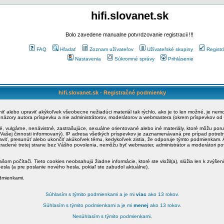
hifi.slovanet.sk
Bolo zavedene manualne potvrdzovanie registracii !!!
FAQ
Hľadať
Zoznam užívateľov
Užívateľské skupiny
Registr
Nastavenia
Súkromné správy
Prihlásenie
hifi.slovanet.sk - Registračné podmienky
ániť alebo upraviť akýkoľvek všeobecne nežiadúci materiál tak rýchlo, ako je to len možné, je ne
a názory autora príspevku a nie administrátorov, moderátorov a webmastera (okrem príspevkov od
é, vulgárne, nenávistné, zastrašujúce, sexuálne orientované alebo iné materiály, ktoré môžu po
o Vašej činnosti informovaný). IP adresa všetkých príspevkov je zaznamenávaná pre prípad potre
raviť, presunúť alebo ukončiť akúkoľvek tému, kedykoľvek zistia, že odporuje týmto podmienkam. A
zradené tretej strane bez Vášho povolenia, nemôžu byť webmaster, administrátor a moderátori 
šom počítači. Tieto cookies neobsahujú žiadne informácie, ktoré ste vložil(a), slúžia len k zvýšen
esla (a pre poslanie nového hesla, pokiaľ ste zabudol aktuálne).
odmienkami.
Súhlasím s týmito podmienkami a je mi
viac
ako 13 rokov.
Súhlasím s týmito podmienkami a je mi
menej
ako 13 rokov.
Nesúhlasím s týmito podmienkami.