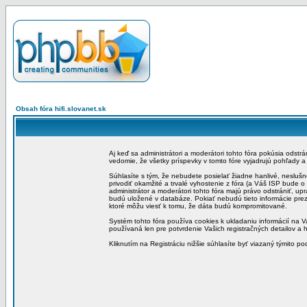
Obsah fóra hifi.slovanet.sk
Aj keď sa administrátori a moderátori tohto fóra pokúsia odstr
vedomie, že všetky príspevky v tomto fóre vyjadrujú pohľady 
Súhlasíte s tým, že nebudete posielať žiadne hanlivé, neslušn
privodiť okamžité a trvalé vyhostenie z fóra (a Váš ISP bude 
administrátor a moderátori tohto fóra majú právo odstrániť, up
budú uložené v databáze. Pokiať nebudú tieto informácie pre
ktoré môžu viesť k tomu, že dáta budú kompromitované.
Systém tohto fóra používa cookies k ukladaniu informácií na Va
používaná len pre potvrdenie Vašich registračných detailov a h
Kliknutím na Registráciu nižšie súhlasíte byť viazaný týmito p