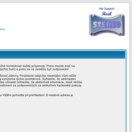
ácia
možné kontrolovať každý príspevok. Preto musíte brať na
 týchto ľudí) a preto za ne nemôžu byť zodpovední.
rušovať zákony. Posielanie takýchto materiálov Vám môže
by vynútenia týchto podmienok. Súhlasíte, že webmaster,
ko užívateľ súhlasíte, že akékoľvek informácie, ktoré vložíte
považovaní za zodpovedných za akékoľvek hackerské pokusy,
iu Vášho pohodlia pri prehliadaní. E-mailová adresa je