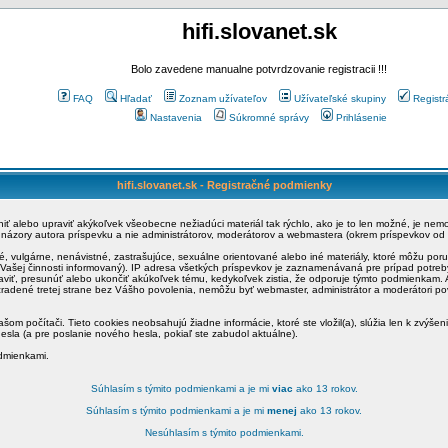
hifi.slovanet.sk
Bolo zavedene manualne potvrdzovanie registracii !!!
FAQ
Hľadať
Zoznam užívateľov
Užívateľské skupiny
Registr
Nastavenia
Súkromné správy
Prihlásenie
hifi.slovanet.sk - Registračné podmienky
ániť alebo upraviť akýkoľvek všeobecne nežiadúci materiál tak rýchlo, ako je to len možné, je ne
a názory autora príspevku a nie administrátorov, moderátorov a webmastera (okrem príspevkov od
é, vulgárne, nenávistné, zastrašujúce, sexuálne orientované alebo iné materiály, ktoré môžu po
o Vašej činnosti informovaný). IP adresa všetkých príspevkov je zaznamenávaná pre prípad potre
raviť, presunúť alebo ukončiť akúkoľvek tému, kedykoľvek zistia, že odporuje týmto podmienkam. A
zradené tretej strane bez Vášho povolenia, nemôžu byť webmaster, administrátor a moderátori 
šom počítači. Tieto cookies neobsahujú žiadne informácie, ktoré ste vložil(a), slúžia len k zvýšen
esla (a pre poslanie nového hesla, pokiaľ ste zabudol aktuálne).
odmienkami.
Súhlasím s týmito podmienkami a je mi
viac
ako 13 rokov.
Súhlasím s týmito podmienkami a je mi
menej
ako 13 rokov.
Nesúhlasím s týmito podmienkami.