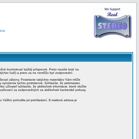
ácia
možné kontrolovať každý príspevok. Preto musíte brať na
 týchto ľudí) a preto za ne nemôžu byť zodpovední.
rušovať zákony. Posielanie takýchto materiálov Vám môže
by vynútenia týchto podmienok. Súhlasíte, že webmaster,
ko užívateľ súhlasíte, že akékoľvek informácie, ktoré vložíte
považovaní za zodpovedných za akékoľvek hackerské pokusy,
iu Vášho pohodlia pri prehliadaní. E-mailová adresa je