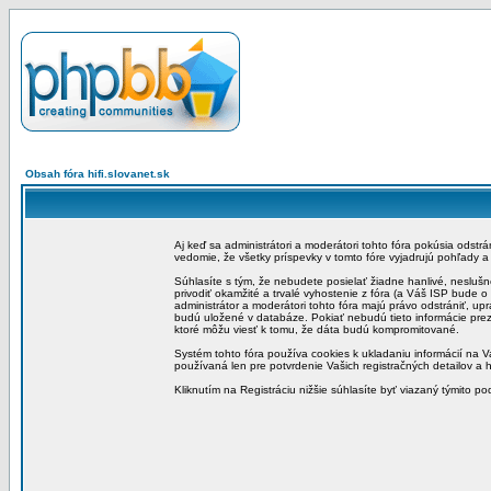
Obsah fóra hifi.slovanet.sk
Aj keď sa administrátori a moderátori tohto fóra pokúsia odstr
vedomie, že všetky príspevky v tomto fóre vyjadrujú pohľady 
Súhlasíte s tým, že nebudete posielať žiadne hanlivé, neslušn
privodiť okamžité a trvalé vyhostenie z fóra (a Váš ISP bude 
administrátor a moderátori tohto fóra majú právo odstrániť, up
budú uložené v databáze. Pokiať nebudú tieto informácie pre
ktoré môžu viesť k tomu, že dáta budú kompromitované.
Systém tohto fóra používa cookies k ukladaniu informácií na Va
používaná len pre potvrdenie Vašich registračných detailov a h
Kliknutím na Registráciu nižšie súhlasíte byť viazaný týmito p