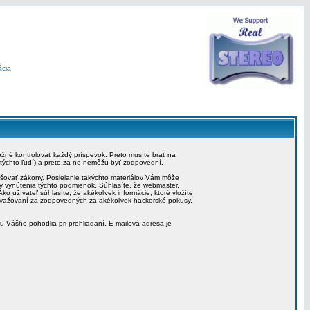
ácia
možné kontrolovať každý príspevok. Preto musíte brať na
 týchto ľudí) a preto za ne nemôžu byť zodpovední.
rušovať zákony. Posielanie takýchto materiálov Vám môže
by vynútenia týchto podmienok. Súhlasíte, že webmaster,
ko užívateľ súhlasíte, že akékoľvek informácie, ktoré vložíte
považovaní za zodpovedných za akékoľvek hackerské pokusy,
iu Vášho pohodlia pri prehliadaní. E-mailová adresa je