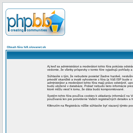
Obsah fóra hifi.slovanet.sk
Aj keď sa administrátori a moderátori tohto fóra pokúsia odstr
vedomie, že všetky príspevky v tomto fóre vyjadrujú pohľady 
Súhlasíte s tým, že nebudete posielať žiadne hanlivé, neslušn
privodiť okamžité a trvalé vyhostenie z fóra (a Váš ISP bude 
administrátor a moderátori tohto fóra majú právo odstrániť, up
budú uložené v databáze. Pokiať nebudú tieto informácie pre
ktoré môžu viesť k tomu, že dáta budú kompromitované.
Systém tohto fóra používa cookies k ukladaniu informácií na Va
používaná len pre potvrdenie Vašich registračných detailov a h
Kliknutím na Registráciu nižšie súhlasíte byť viazaný týmito p