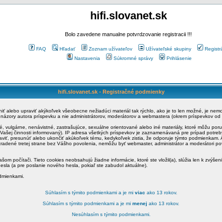
hifi.slovanet.sk
Bolo zavedene manualne potvrdzovanie registracii !!!
FAQ
Hľadať
Zoznam užívateľov
Užívateľské skupiny
Registr
Nastavenia
Súkromné správy
Prihlásenie
hifi.slovanet.sk - Registračné podmienky
ániť alebo upraviť akýkoľvek všeobecne nežiadúci materiál tak rýchlo, ako je to len možné, je ne
a názory autora príspevku a nie administrátorov, moderátorov a webmastera (okrem príspevkov od
é, vulgárne, nenávistné, zastrašujúce, sexuálne orientované alebo iné materiály, ktoré môžu po
o Vašej činnosti informovaný). IP adresa všetkých príspevkov je zaznamenávaná pre prípad potre
raviť, presunúť alebo ukončiť akúkoľvek tému, kedykoľvek zistia, že odporuje týmto podmienkam. A
zradené tretej strane bez Vášho povolenia, nemôžu byť webmaster, administrátor a moderátori 
šom počítači. Tieto cookies neobsahujú žiadne informácie, ktoré ste vložil(a), slúžia len k zvýšen
esla (a pre poslanie nového hesla, pokiaľ ste zabudol aktuálne).
odmienkami.
Súhlasím s týmito podmienkami a je mi
viac
ako 13 rokov.
Súhlasím s týmito podmienkami a je mi
menej
ako 13 rokov.
Nesúhlasím s týmito podmienkami.