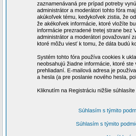
zaznamenávaná pre prípad potreby vynút
administrátor a moderátori tohto fóra maj
akúkoľvek tému, kedykoľvek zistia, že o
že akékoľvek informácie, ktoré vložíte b
informácie prezradené tretej strane be
administrátor a moderátori považovaní 
ktoré môžu viesť k tomu, že dáta budú 
Systém tohto fóra používa cookies k ukla
neobsahujú žiadne informácie, ktoré ste v
prehliadaní. E-mailová adresa je používa
a hesla (a pre poslanie nového hesla, po
Kliknutím na Registráciu nižšie súhlasít
Súhlasím s týmito podm
Súhlasím s týmito podmi