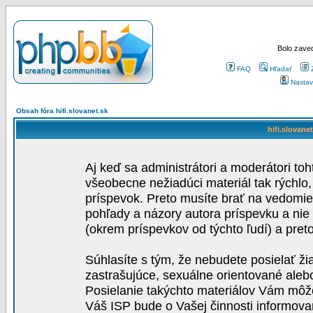
Bolo zaved
FAQ
Hľadať
Nastav
Obsah fóra hifi.slovanet.sk
hifi.slovane
Aj keď sa administrátori a moderátori toh
všeobecne nežiadúci materiál tak rýchlo
príspevok. Preto musíte brať na vedomie,
pohľady a názory autora príspevku a nie
(okrem príspevkov od týchto ľudí) a pre
Súhlasíte s tým, že nebudete posielať ži
zastrašujúce, sexuálne orientované aleb
Posielanie takýchto materiálov Vám môže 
Váš ISP bude o Vašej činnosti informova