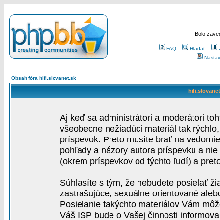
Bolo zaved
FAQ
Hľadať
Nastav
Obsah fóra hifi.slovanet.sk
hifi.slovane
Aj keď sa administrátori a moderátori toh
všeobecne nežiadúci materiál tak rýchlo
príspevok. Preto musíte brať na vedomie,
pohľady a názory autora príspevku a nie
(okrem príspevkov od týchto ľudí) a pre
Súhlasíte s tým, že nebudete posielať ži
zastrašujúce, sexuálne orientované aleb
Posielanie takýchto materiálov Vám môže 
Váš ISP bude o Vašej činnosti informova