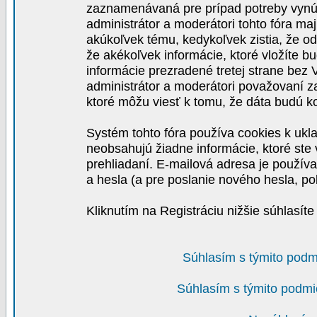
zaznamenávaná pre prípad potreby vynút
administrátor a moderátori tohto fóra maj
akúkoľvek tému, kedykoľvek zistia, že o
že akékoľvek informácie, ktoré vložíte b
informácie prezradené tretej strane be
administrátor a moderátori považovaní 
ktoré môžu viesť k tomu, že dáta budú 
Systém tohto fóra používa cookies k ukla
neobsahujú žiadne informácie, ktoré ste v
prehliadaní. E-mailová adresa je používa
a hesla (a pre poslanie nového hesla, po
Kliknutím na Registráciu nižšie súhlasít
Súhlasím s týmito podm
Súhlasím s týmito podmi