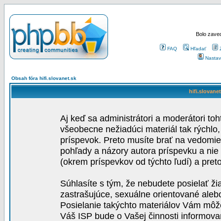
Bolo zaved
FAQ
Hľadať
Nastav
Obsah fóra hifi.slovanet.sk
hifi.slovane
Aj keď sa administrátori a moderátori toh
všeobecne nežiadúci materiál tak rýchlo
príspevok. Preto musíte brať na vedomie,
pohľady a názory autora príspevku a nie
(okrem príspevkov od týchto ľudí) a pre
Súhlasíte s tým, že nebudete posielať ži
zastrašujúce, sexuálne orientované aleb
Posielanie takýchto materiálov Vám môže 
Váš ISP bude o Vašej činnosti informova