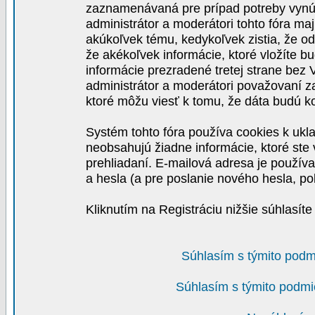
zaznamenávaná pre prípad potreby vynút
administrátor a moderátori tohto fóra maj
akúkoľvek tému, kedykoľvek zistia, že o
že akékoľvek informácie, ktoré vložíte b
informácie prezradené tretej strane be
administrátor a moderátori považovaní 
ktoré môžu viesť k tomu, že dáta budú 
Systém tohto fóra používa cookies k ukla
neobsahujú žiadne informácie, ktoré ste v
prehliadaní. E-mailová adresa je používa
a hesla (a pre poslanie nového hesla, po
Kliknutím na Registráciu nižšie súhlasít
Súhlasím s týmito podm
Súhlasím s týmito podmi