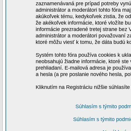
zaznamenávaná pre prípad potreby vynút
administrátor a moderátori tohto fóra maj
akúkoľvek tému, kedykoľvek zistia, že o
že akékoľvek informácie, ktoré vložíte b
informácie prezradené tretej strane be
administrátor a moderátori považovaní 
ktoré môžu viesť k tomu, že dáta budú 
Systém tohto fóra používa cookies k ukla
neobsahujú žiadne informácie, ktoré ste v
prehliadaní. E-mailová adresa je používa
a hesla (a pre poslanie nového hesla, po
Kliknutím na Registráciu nižšie súhlasít
Súhlasím s týmito podm
Súhlasím s týmito podmi