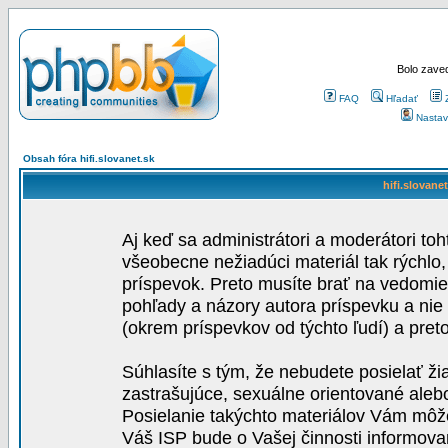
Bolo zaved
FAQ
Hľadať
Nastav
Obsah fóra hifi.slovanet.sk
hifi.slovane
Aj keď sa administrátori a moderátori toh
všeobecne nežiadúci materiál tak rýchlo
príspevok. Preto musíte brať na vedomie,
pohľady a názory autora príspevku a nie
(okrem príspevkov od týchto ľudí) a pre
Súhlasíte s tým, že nebudete posielať ži
zastrašujúce, sexuálne orientované aleb
Posielanie takýchto materiálov Vám môže 
Váš ISP bude o Vašej činnosti informova