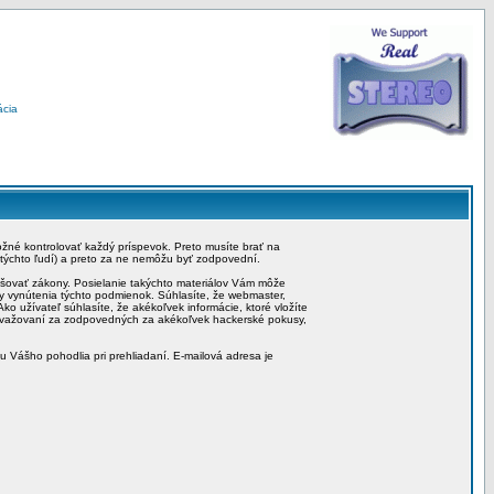
ácia
možné kontrolovať každý príspevok. Preto musíte brať na
 týchto ľudí) a preto za ne nemôžu byť zodpovední.
rušovať zákony. Posielanie takýchto materiálov Vám môže
by vynútenia týchto podmienok. Súhlasíte, že webmaster,
ko užívateľ súhlasíte, že akékoľvek informácie, ktoré vložíte
považovaní za zodpovedných za akékoľvek hackerské pokusy,
iu Vášho pohodlia pri prehliadaní. E-mailová adresa je