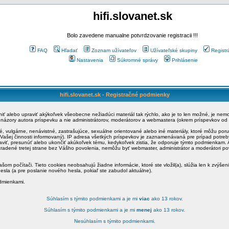
hifi.slovanet.sk
Bolo zavedene manualne potvrdzovanie registracii !!!
FAQ
Hľadať
Zoznam užívateľov
Užívateľské skupiny
Registr
Nastavenia
Súkromné správy
Prihlásenie
hifi.slovanet.sk - Registračné podmienky
ániť alebo upraviť akýkoľvek všeobecne nežiadúci materiál tak rýchlo, ako je to len možné, je ne
a názory autora príspevku a nie administrátorov, moderátorov a webmastera (okrem príspevkov od
é, vulgárne, nenávistné, zastrašujúce, sexuálne orientované alebo iné materiály, ktoré môžu po
o Vašej činnosti informovaný). IP adresa všetkých príspevkov je zaznamenávaná pre prípad potre
raviť, presunúť alebo ukončiť akúkoľvek tému, kedykoľvek zistia, že odporuje týmto podmienkam. A
zradené tretej strane bez Vášho povolenia, nemôžu byť webmaster, administrátor a moderátori 
šom počítači. Tieto cookies neobsahujú žiadne informácie, ktoré ste vložil(a), slúžia len k zvýšen
esla (a pre poslanie nového hesla, pokiaľ ste zabudol aktuálne).
odmienkami.
Súhlasím s týmito podmienkami a je mi
viac
ako 13 rokov.
Súhlasím s týmito podmienkami a je mi
menej
ako 13 rokov.
Nesúhlasím s týmito podmienkami.