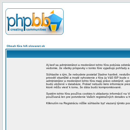
Obsah fóra hifi.slovanet.sk
Aj keď sa administrátori a moderátori tohto fóra pokúsia odstr
vedomie, že všetky príspevky v tomto fóre vyjadrujú pohľady 
Súhlasíte s tým, že nebudete posielať žiadne hanlivé, neslušn
privodiť okamžité a trvalé vyhostenie z fóra (a Váš ISP bude 
administrátor a moderátori tohto fóra majú právo odstrániť, up
budú uložené v databáze. Pokiať nebudú tieto informácie pre
ktoré môžu viesť k tomu, že dáta budú kompromitované.
Systém tohto fóra používa cookies k ukladaniu informácií na Va
používaná len pre potvrdenie Vašich registračných detailov a h
Kliknutím na Registráciu nižšie súhlasíte byť viazaný týmito p